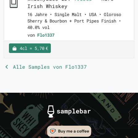
Irish Whiskey
16 Jahre • Single Malt • USA • Oloroso
Sherry & Bourbon + Port Pipes Finish •
40.0% vol
von
Flo1337
4cl = 5,70 €
Alle Samples von Flo1337