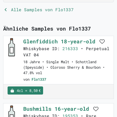
Alle Samples von Flo1337
Ähnliche Samples von Flo1337
Glenfiddich 18-year-old
Whiskybase ID:
216333
• Perpetual
VAT 04
18 Jahre • Single Malt • Schottland
(Speyside) • Oloroso Sherry & Bourbon •
47.8% vol
von
Flo1337
4cl = 8,50 €
Bushmills 16-year-old
Whiskybase ID:
195353
• Rare