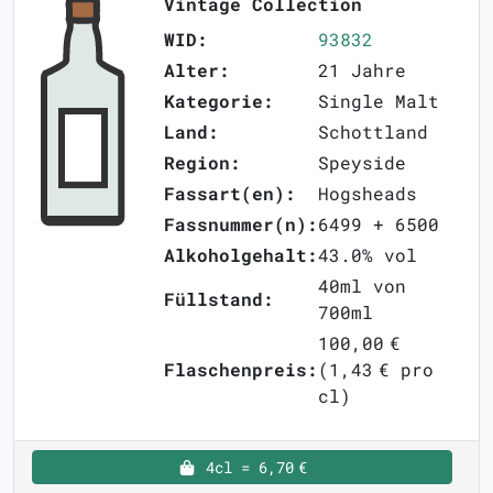
Vintage Collection
WID:
93832
Alter:
21 Jahre
Kategorie:
Single Malt
Land:
Schottland
Region:
Speyside
Fassart(en):
Hogsheads
Fassnummer(n):
6499 + 6500
Alkoholgehalt:
43.0% vol
40ml von
Füllstand:
700ml
100,00 €
Flaschenpreis:
(1,43 € pro
cl)
4cl = 6,70 €