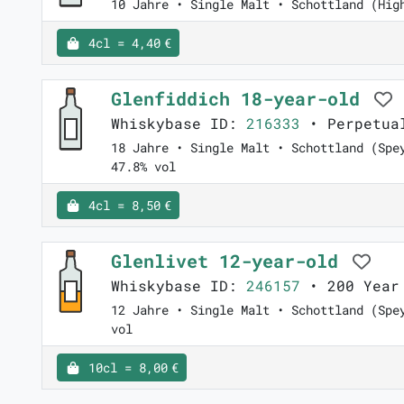
10 Jahre • Single Malt • Schottland (Hig
4cl = 4,40 €
Glenfiddich 18-year-old
Whiskybase ID:
216333
• Perpetua
18 Jahre • Single Malt • Schottland (Spe
47.8% vol
4cl = 8,50 €
Glenlivet 12-year-old
Whiskybase ID:
246157
• 200 Year 
12 Jahre • Single Malt • Schottland (Spe
vol
10cl = 8,00 €