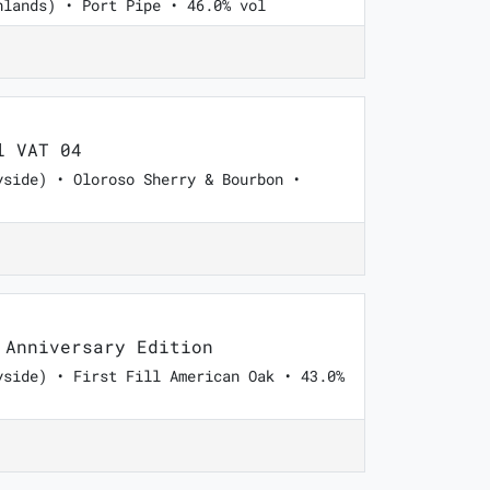
hlands) • Port Pipe • 46.0% vol
l VAT 04
yside) • Oloroso Sherry & Bourbon •
Anniversary Edition
yside) • First Fill American Oak • 43.0%