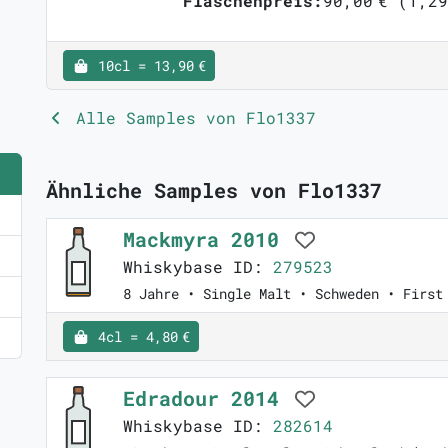
Flaschenpreis:
90,00 € (1,29
10cl = 13,90 €
Alle Samples von Flo1337
Ähnliche Samples von Flo1337
Mackmyra 2010
Whiskybase ID:
279523
8 Jahre • Single Malt • Schweden • First
4cl = 4,80 €
Edradour 2014
Whiskybase ID:
282614