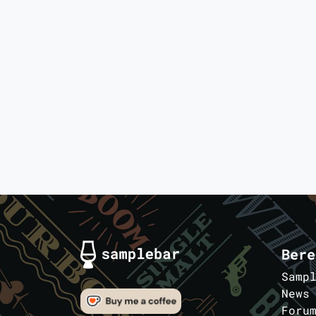
Bere
Samp
News
Foru