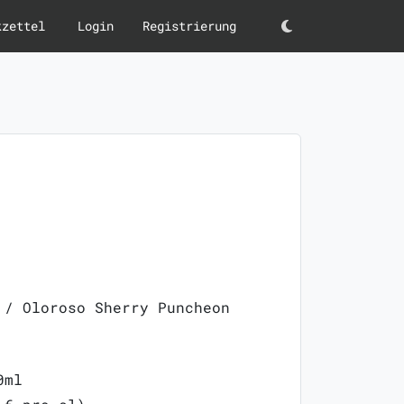
kzettel
Login
Registrierung
Darkmode
 / Oloroso Sherry Puncheon
0ml