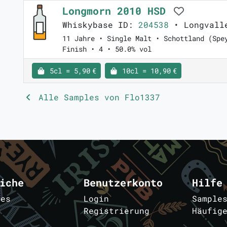
Longmorn 2010 HSD
Whiskybase ID:
204538
• Longvalle
11 Jahre • Single Malt • Schottland (Spe
Finish • 4 • 50.0% vol
5cl = 5,90 €
10cl = 10,90 €
Alle Samples von Flo1337
iche
Benutzerkonto
Hilfe
les
Login
Sample
Registrierung
Häufig
m