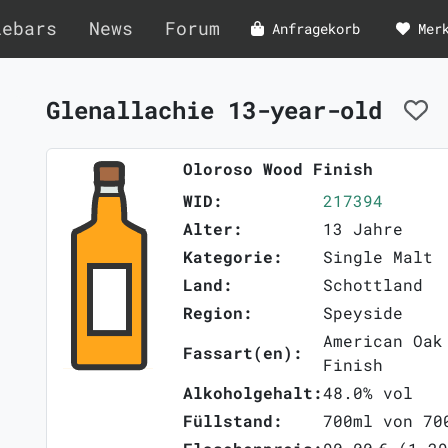
lebars
News
Forum
Anfragekorb
Mer
Glenallachie 13-year-old
Oloroso Wood Finish
WID:
217394
Alter:
13 Jahre
Kategorie:
Single Malt
Land:
Schottland
Region:
Speyside
American Oak
Fassart(en):
Finish
Alkoholgehalt:
48.0% vol
Füllstand:
700ml von 70