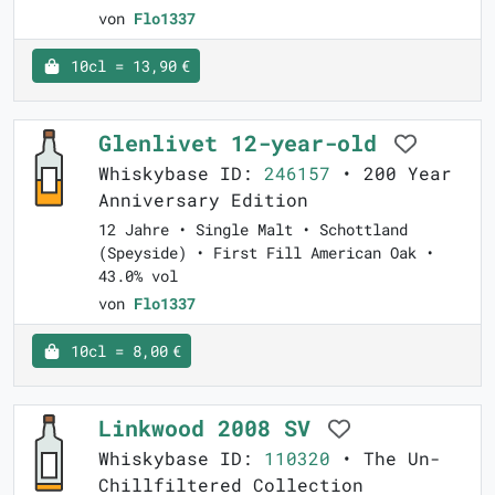
von
Flo1337
10cl = 13,90 €
Glenlivet 12-year-old
Whiskybase ID:
246157
• 200 Year
Anniversary Edition
12 Jahre • Single Malt • Schottland
(Speyside) • First Fill American Oak •
43.0% vol
von
Flo1337
10cl = 8,00 €
Linkwood 2008 SV
Whiskybase ID:
110320
• The Un-
Chillfiltered Collection