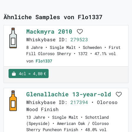
Ähnliche Samples von Flo1337
Mackmyra 2010
Whiskybase ID:
279523
8 Jahre • Single Malt • Schweden • First
Fill Oloroso Sherry • 1372 • 47.1% vol
von
Flo1337
4cl = 4,80 €
Glenallachie 13-year-old
Whiskybase ID:
217394
• Oloroso
Wood Finish
13 Jahre • Single Malt • Schottland
(Speyside) • American Oak / Oloroso
Sherry Puncheon Finish • 48.0% vol