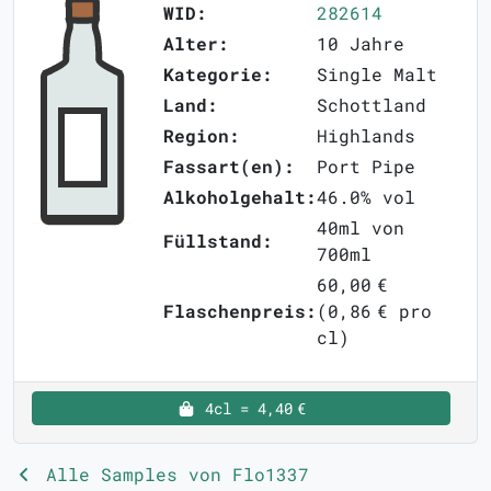
WID:
282614
Alter:
10 Jahre
Kategorie:
Single Malt
Land:
Schottland
Region:
Highlands
Fassart(en):
Port Pipe
Alkoholgehalt:
46.0% vol
40ml von
Füllstand:
700ml
60,00 €
Flaschenpreis:
(0,86 € pro
cl)
4cl = 4,40 €
Alle Samples von Flo1337