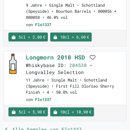
9 Jahre • Single Malt • Schottland
(Speyside) • Bourbon Barrels • 800056 +
800058 • 46.0% vol
von
Flo1337
5cl = 3,80 €
10cl = 6,60 €
Longmorn 2010 HSD
Whiskybase ID:
204538
•
Longvalley Selection
11 Jahre • Single Malt • Schottland
(Speyside) • First Fill Oloroso Sherry
Finish • 4 • 50.0% vol
von
Flo1337
5cl = 5,90 €
10cl = 10,90 €
Alle Samples von Flo1337