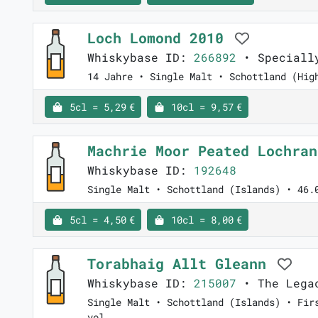
Loch Lomond 2010
Whiskybase ID:
266892
• Speciall
14 Jahre • Single Malt • Schottland (Hig
5cl = 5,29 €
10cl = 9,57 €
Machrie Moor Peated Lochra
Whiskybase ID:
192648
Single Malt • Schottland (Islands) • 46.
5cl = 4,50 €
10cl = 8,00 €
Torabhaig Allt Gleann
Whiskybase ID:
215007
• The Legac
Single Malt • Schottland (Islands) • Fir
vol