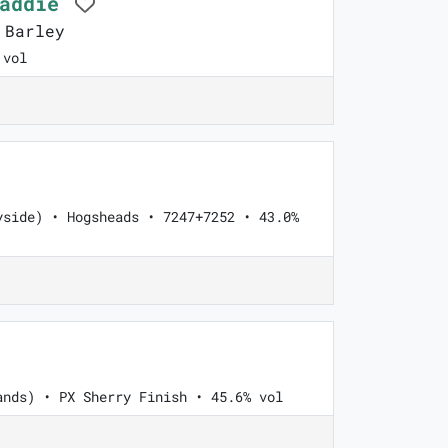
Laddie
 Barley
 vol
yside) • Hogsheads • 7247+7252 • 43.0%
ands) • PX Sherry Finish • 45.6% vol