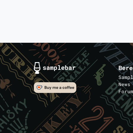
Bere
Samp
News
Foru