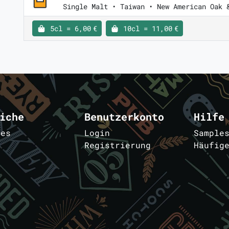
Single Malt • Taiwan • New American Oak 
5cl = 6,00 €
10cl = 11,00 €
iche
Benutzerkonto
Hilfe
les
Login
Sample
Registrierung
Häufig
m