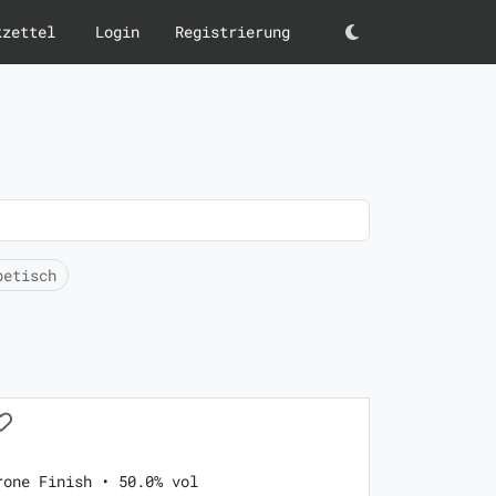
kzettel
Login
Registrierung
Darkmode
betisch
rone Finish • 50.0% vol