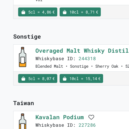
5cl = 4,86 €
10cl = 8,71 €
Sonstige
Overaged Malt Whisky Disti
Whiskybase ID:
244318
Blended Malt • Sonstige • Sherry Oak • 5
5cl = 8,07 €
10cl = 15,14 €
Taiwan
Kavalan Podium
Whiskybase ID:
227286