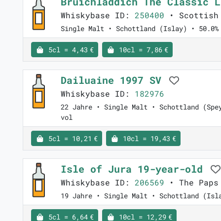
Bruichladdich The Classic 
Whiskybase ID:
250400
• Scottish
Single Malt • Schottland (Islay) • 50.0%
5cl = 4,43 €
10cl = 7,86 €
Dailuaine 1997 SV
Whiskybase ID:
182976
22 Jahre • Single Malt • Schottland (Spe
vol
5cl = 10,21 €
10cl = 19,43 €
Isle of Jura 19-year-old
Whiskybase ID:
206569
• The Paps
19 Jahre • Single Malt • Schottland (Isl
5cl = 6,64 €
10cl = 12,29 €