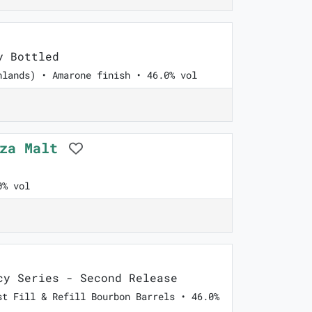
y Bottled
hlands) • Amarone finish • 46.0% vol
nza Malt
0% vol
y Series - Second Release
st Fill & Refill Bourbon Barrels • 46.0%