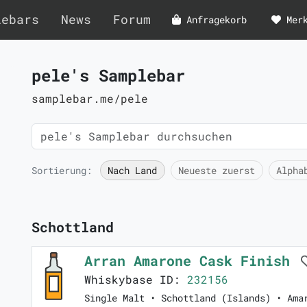
lebars
News
Forum
Anfragekorb
Mer
pele's Samplebar
samplebar.me/pele
Sortierung:
Nach Land
Neueste zuerst
Alpha
Schottland
Arran Amarone Cask Finish
Whiskybase ID:
232156
Single Malt • Schottland (Islands) • Ama