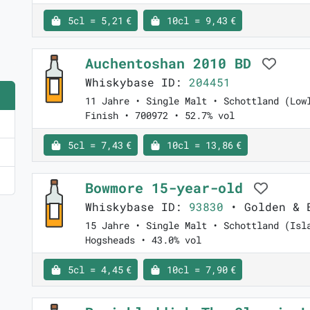
5cl = 5,21 €
10cl = 9,43 €
Auchentoshan 2010 BD
Whiskybase ID:
204451
11 Jahre • Single Malt • Schottland (Low
Finish • 700972 • 52.7% vol
5cl = 7,43 €
10cl = 13,86 €
Bowmore 15-year-old
Whiskybase ID:
93830
• Golden & 
15 Jahre • Single Malt • Schottland (Isl
Hogsheads • 43.0% vol
5cl = 4,45 €
10cl = 7,90 €