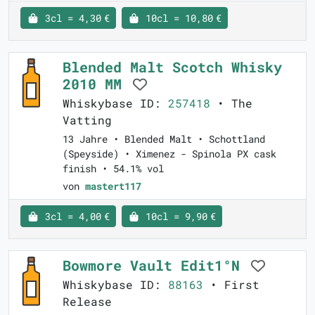
3cl = 4,30 €
10cl = 10,80 €
Blended Malt Scotch Whisky
2010 MM
Whiskybase ID:
257418
• The
Vatting
13 Jahre • Blended Malt • Schottland
(Speyside) • Ximenez - Spinola PX cask
finish • 54.1% vol
von
mastert117
3cl = 4,00 €
10cl = 9,90 €
Bowmore Vault Edit1°N
Whiskybase ID:
88163
• First
Release