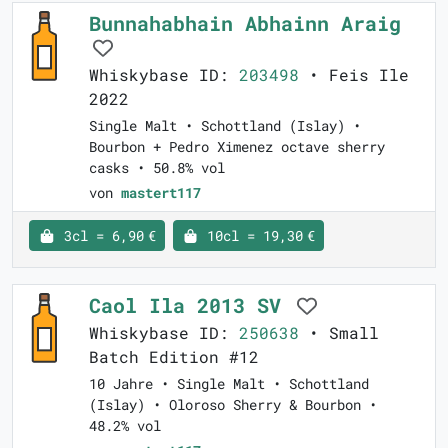
Bunnahabhain Abhainn Araig
Whiskybase ID:
203498
• Feis Ile
2022
Single Malt • Schottland (Islay) •
Bourbon + Pedro Ximenez octave sherry
casks • 50.8% vol
von
mastert117
3cl = 6,90 €
10cl = 19,30 €
Caol Ila 2013 SV
Whiskybase ID:
250638
• Small
Batch Edition #12
10 Jahre • Single Malt • Schottland
(Islay) • Oloroso Sherry & Bourbon •
48.2% vol