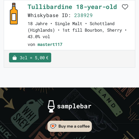
Tullibardine 18-year-old
Whiskybase ID:
238929
18 Jahre • Single Malt • Schottland
(Highlands) • 1st fill Bourbon, Sherry •
43.0% vol
von
mastert117
3cl = 5,00 €