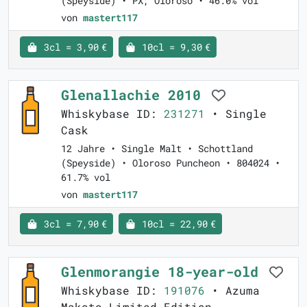
(Speyside) • PX, Oloroso • 46.0% vol
von
mastert117
3cl = 3,90 €
10cl = 9,30 €
Glenallachie 2010
Whiskybase ID:
231271
• Single
Cask
12 Jahre • Single Malt • Schottland
(Speyside) • Oloroso Puncheon • 804024 •
61.7% vol
von
mastert117
3cl = 7,90 €
10cl = 22,90 €
Glenmorangie 18-year-old
Whiskybase ID:
191076
• Azuma
Makoto Limited Edition