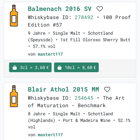
Balmenach 2016 SV
Whiskybase ID:
278492
• 100 Proof
Edition #57
9 Jahre • Single Malt • Schottland
(Speyside) • 1st Fill Oloroso Sherry Butt
• 57.1% vol
von
mastert117
3cl = 3,60 €
10cl = 8,60 €
Blair Athol 2015 MM
Whiskybase ID:
254645
• The Art
of Maturation - Benchmark
8 Jahre • Single Malt • Schottland
(Highlands) • Port & Madeira Wine • 52.1%
vol
von
mastert117