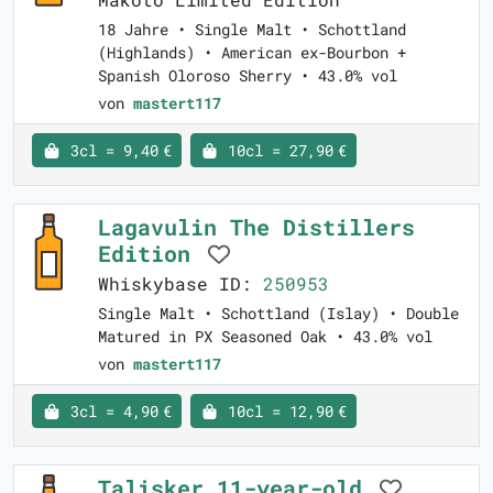
18 Jahre • Single Malt • Schottland
(Highlands) • American ex-Bourbon +
Spanish Oloroso Sherry • 43.0% vol
von
mastert117
3cl = 9,40 €
10cl = 27,90 €
Lagavulin The Distillers
Edition
Whiskybase ID:
250953
Single Malt • Schottland (Islay) • Double
Matured in PX Seasoned Oak • 43.0% vol
von
mastert117
3cl = 4,90 €
10cl = 12,90 €
Talisker 11-year-old