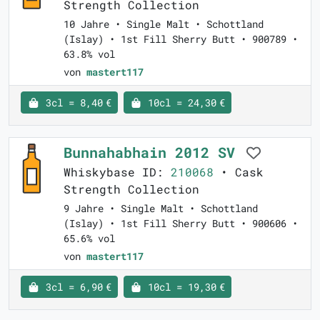
Strength Collection
10 Jahre • Single Malt • Schottland
(Islay) • 1st Fill Sherry Butt • 900789 •
63.8% vol
von
mastert117
3cl = 8,40 €
10cl = 24,30 €
Bunnahabhain 2012 SV
Whiskybase ID:
210068
• Cask
Strength Collection
9 Jahre • Single Malt • Schottland
(Islay) • 1st Fill Sherry Butt • 900606 •
65.6% vol
von
mastert117
3cl = 6,90 €
10cl = 19,30 €