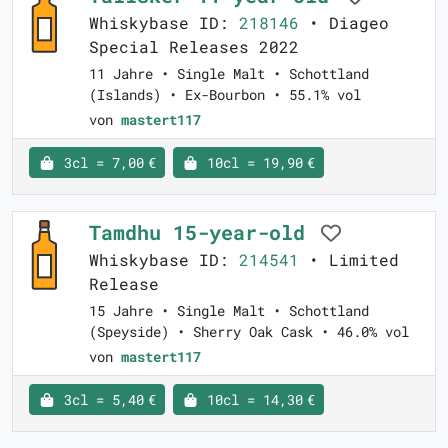
Whiskybase ID:
218146
• Diageo
Special Releases 2022
11 Jahre • Single Malt • Schottland
(Islands) • Ex-Bourbon • 55.1% vol
von
mastert117
3cl = 7,00 €
10cl = 19,90 €
Tamdhu 15-year-old
Whiskybase ID:
214541
• Limited
Release
15 Jahre • Single Malt • Schottland
(Speyside) • Sherry Oak Cask • 46.0% vol
von
mastert117
3cl = 5,40 €
10cl = 14,30 €