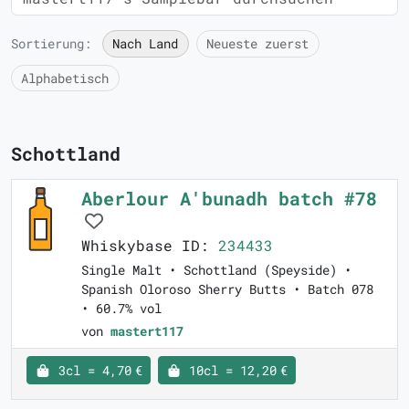
Sortierung:
Nach Land
Neueste zuerst
Alphabetisch
Schottland
Aberlour A'bunadh batch #78
Whiskybase ID:
234433
Single Malt • Schottland (Speyside) •
Spanish Oloroso Sherry Butts • Batch 078
• 60.7% vol
von
mastert117
3cl = 4,70 €
10cl = 12,20 €