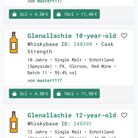
von
mastert117
3cl = 4,50 €
10cl = 11,40 €
Glenallachie 10-year-old
Whiskybase ID:
248390
• Cask
Strength
10 Jahre • Single Malt • Schottland
(Speyside) • PX, Oloroso, Red Wine •
Batch 11 • 59.4% vol
von
mastert117
3cl = 4,50 €
10cl = 11,50 €
Glenallachie 12-year-old
Whiskybase ID:
248391
12 Jahre • Single Malt • Schottland