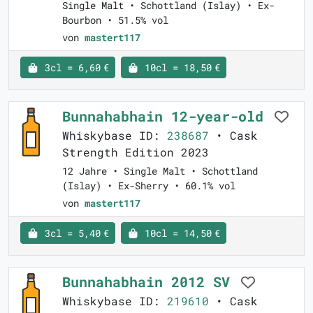
Single Malt • Schottland (Islay) • Ex-
Bourbon • 51.5% vol
von
mastert117
3cl = 6,60 €
10cl = 18,50 €
Bunnahabhain 12-year-old
Whiskybase ID:
238687
• Cask
Strength Edition 2023
12 Jahre • Single Malt • Schottland
(Islay) • Ex-Sherry • 60.1% vol
von
mastert117
3cl = 5,40 €
10cl = 14,50 €
Bunnahabhain 2012 SV
Whiskybase ID:
219610
• Cask