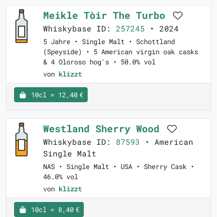
Meikle Tòir The Turbo
Whiskybase ID:
257245
• 2024
5 Jahre • Single Malt • Schottland
(Speyside) • 5 American virgin oak casks
& 4 Oloroso hog's • 50.0% vol
von
klizzt
10cl = 12,40 €
Westland Sherry Wood
Whiskybase ID:
87593
• American
Single Malt
NAS • Single Malt • USA • Sherry Cask •
46.0% vol
von
klizzt
10cl = 8,40 €