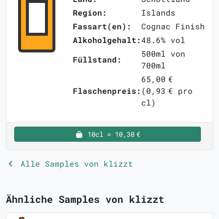
Region:
Islands
Fassart(en):
Cognac Finish
Alkoholgehalt:
48.6% vol
500ml von
Füllstand:
700ml
65,00 €
Flaschenpreis:
(0,93 € pro
cl)
10cl = 10,30 €
Alle Samples von klizzt
Ähnliche Samples von klizzt