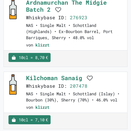
Ardnamurchan The Midgie
Batch 2
Whiskybase ID:
276923
NAS • Single Malt • Schottland
(Highlands) • Ex-Bourbon Barrel, Port
Barriques, Sherry • 48.0% vol
von
klizzt
10cl = 8,70 €
Kilchoman Sanaig
Whiskybase ID:
207478
NAS • Single Malt • Schottland (Islay) •
Bourbon (30%), Sherry (70%) • 46.0% vol
von
klizzt
10cl = 7,10 €