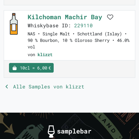
Kilchoman Machir Bay
Whiskybase ID:
229110
NAS • Single Malt • Schottland (Islay) •
90 % Bourbon, 10 % Oloroso Sherry • 46.0%
vol
von
klizzt
10cl = 6,00 €
Alle Samples von klizzt