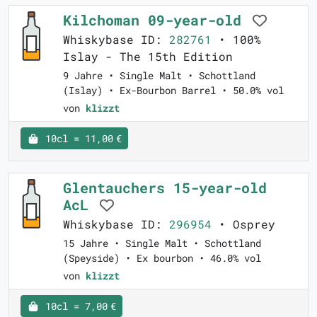
Kilchoman 09-year-old
Whiskybase ID:
282761
• 100%
Islay - The 15th Edition
9 Jahre • Single Malt • Schottland
(Islay) • Ex-Bourbon Barrel • 50.0% vol
von
klizzt
10cl = 11,00 €
Glentauchers 15-year-old
AcL
Whiskybase ID:
296954
• Osprey
15 Jahre • Single Malt • Schottland
(Speyside) • Ex bourbon • 46.0% vol
von
klizzt
10cl = 7,00 €