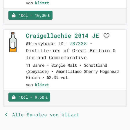
von
klizzt
10cl = 10,30 €
Craigellachie 2014 JE
Whiskybase ID:
287338
•
Distilleries of Great Britain &
Ireland Commemorative
11 Jahre • Single Malt • Schottland
(Speyside) • Amontillado Sherry Hogshead
Finish • 52.3% vol
von
klizzt
10cl = 9,60 €
Alle Samples von klizzt