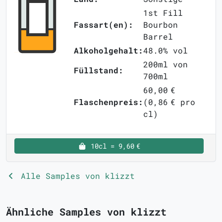
1st Fill
Fassart(en):
Bourbon
Barrel
Alkoholgehalt:
48.0% vol
200ml von
Füllstand:
700ml
60,00 €
Flaschenpreis:
(0,86 € pro
cl)
10cl = 9,60 €
Alle Samples von klizzt
Ähnliche Samples von klizzt