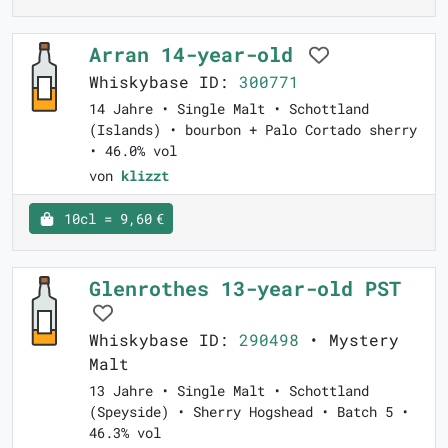
Arran 14-year-old
Whiskybase ID:
300771
14 Jahre • Single Malt • Schottland
(Islands) • bourbon + Palo Cortado sherry
• 46.0% vol
von
klizzt
10cl = 9,60 €
Glenrothes 13-year-old PST
Whiskybase ID:
290498
• Mystery
Malt
13 Jahre • Single Malt • Schottland
(Speyside) • Sherry Hogshead • Batch 5 •
46.3% vol