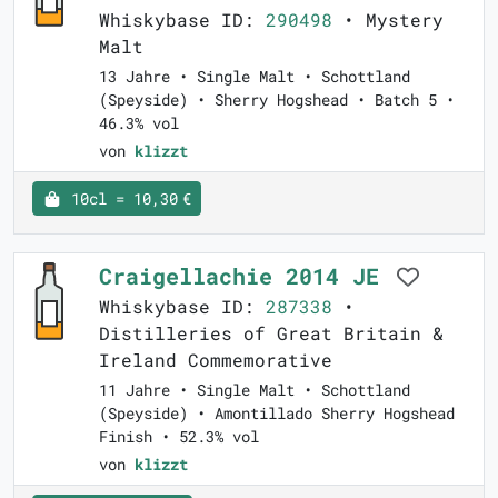
Whiskybase ID:
290498
• Mystery
Malt
13 Jahre • Single Malt • Schottland
(Speyside) • Sherry Hogshead • Batch 5 •
46.3% vol
von
klizzt
10cl = 10,30 €
Craigellachie 2014 JE
Whiskybase ID:
287338
•
Distilleries of Great Britain &
Ireland Commemorative
11 Jahre • Single Malt • Schottland
(Speyside) • Amontillado Sherry Hogshead
Finish • 52.3% vol
von
klizzt