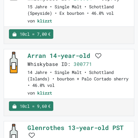
15 Jahre • Single Malt • Schottland
(Speyside) • Ex bourbon • 46.0% vol
von
klizzt
10cl = 7,00 €
Arran 14-year-old
Whiskybase ID:
300771
14 Jahre • Single Malt • Schottland
(Islands) • bourbon + Palo Cortado sherry
• 46.0% vol
von
klizzt
10cl = 9,60 €
Glenrothes 13-year-old PST