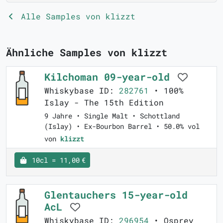
Alle Samples von klizzt
Ähnliche Samples von klizzt
Kilchoman 09-year-old
Whiskybase ID:
282761
• 100%
Islay - The 15th Edition
9 Jahre • Single Malt • Schottland
(Islay) • Ex-Bourbon Barrel • 50.0% vol
von
klizzt
10cl = 11,00 €
Glentauchers 15-year-old
AcL
Whiskybase ID:
296954
• Osprey