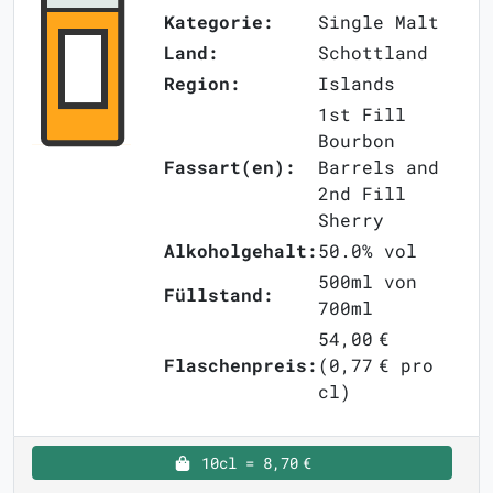
Kategorie:
Single Malt
Land:
Schottland
Region:
Islands
1st Fill
Bourbon
Fassart(en):
Barrels and
2nd Fill
Sherry
Alkoholgehalt:
50.0% vol
500ml von
Füllstand:
700ml
54,00 €
Flaschenpreis:
(0,77 € pro
cl)
10cl = 8,70 €