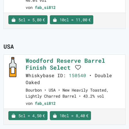
46.0% vol
von
fab_si812
5cl = 5,80 €
10cl = 11,00 €
USA
Woodford Reserve Barrel
Finish Select
Whiskybase ID:
150540
• Double
Oaked
Bourbon • USA • New Heavily Toasted,
Lightly Charred Barrel • 43.2% vol
von
fab_si812
5cl = 4,50 €
10cl = 8,40 €