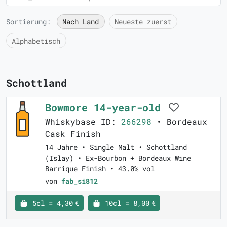
Sortierung:
Nach Land
Neueste zuerst
Alphabetisch
Schottland
Bowmore 14-year-old
Whiskybase ID:
266298
• Bordeaux
Cask Finish
14 Jahre • Single Malt • Schottland
(Islay) • Ex-Bourbon + Bordeaux Wine
Barrique Finish • 43.0% vol
von
fab_si812
5cl = 4,30 €
10cl = 8,00 €