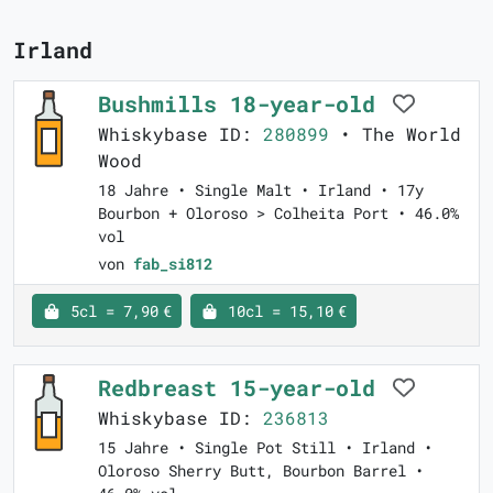
Irland
Bushmills 18-year-old
Whiskybase ID:
280899
• The World
Wood
18 Jahre • Single Malt • Irland • 17y
Bourbon + Oloroso > Colheita Port • 46.0%
vol
von
fab_si812
5cl = 7,90 €
10cl = 15,10 €
Redbreast 15-year-old
Whiskybase ID:
236813
15 Jahre • Single Pot Still • Irland •
Oloroso Sherry Butt, Bourbon Barrel •