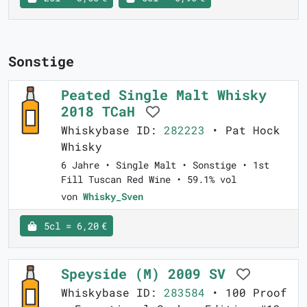
Sonstige
Peated Single Malt Whisky
2018 TCaH
Whiskybase ID:
282223
• Pat Hock
Whisky
6 Jahre • Single Malt • Sonstige • 1st
Fill Tuscan Red Wine • 59.1% vol
von
Whisky_Sven
5cl = 6,20 €
Speyside (M) 2009 SV
Whiskybase ID:
283584
• 100 Proof