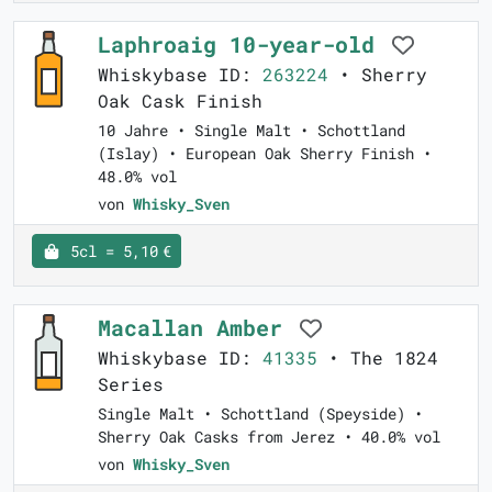
Laphroaig 10-year-old
Whiskybase ID:
263224
• Sherry
Oak Cask Finish
10 Jahre • Single Malt • Schottland
(Islay) • European Oak Sherry Finish •
48.0% vol
von
Whisky_Sven
5cl = 5,10 €
Macallan Amber
Whiskybase ID:
41335
• The 1824
Series
Single Malt • Schottland (Speyside) •
Sherry Oak Casks from Jerez • 40.0% vol
von
Whisky_Sven