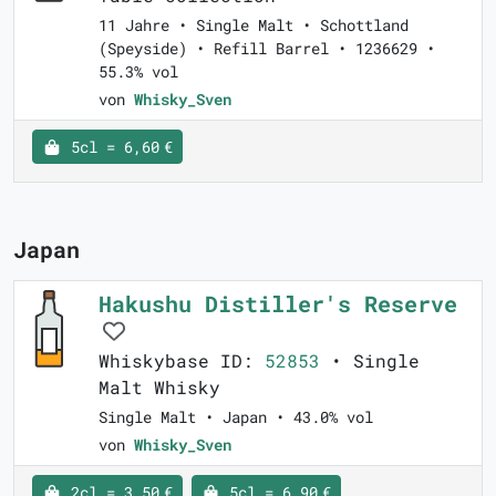
11 Jahre • Single Malt • Schottland
(Speyside) • Refill Barrel • 1236629 •
55.3% vol
von
Whisky_Sven
5cl = 6,60 €
Japan
Hakushu Distiller's Reserve
Whiskybase ID:
52853
• Single
Malt Whisky
Single Malt • Japan • 43.0% vol
von
Whisky_Sven
2cl = 3,50 €
5cl = 6,90 €