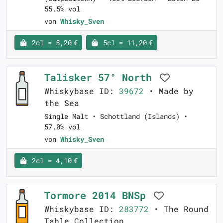
55.5% vol
von
Whisky_Sven
2cl = 5,20 €
5cl = 11,20 €
Talisker 57° North
Whiskybase ID:
39672
• Made by
the Sea
Single Malt • Schottland (Islands) •
57.0% vol
von
Whisky_Sven
2cl = 4,10 €
Tormore 2014 BNSp
Whiskybase ID:
283772
• The Round
Table Collection