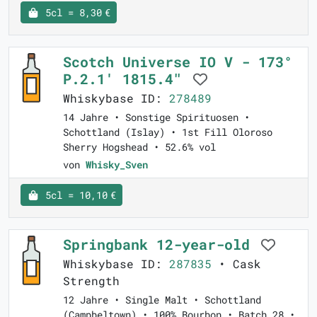
5cl = 8,30 €
Scotch Universe IO V - 173°
P.2.1' 1815.4"
Whiskybase ID:
278489
14 Jahre • Sonstige Spirituosen •
Schottland (Islay) • 1st Fill Oloroso
Sherry Hogshead • 52.6% vol
von
Whisky_Sven
5cl = 10,10 €
Springbank 12-year-old
Whiskybase ID:
287835
• Cask
Strength
12 Jahre • Single Malt • Schottland
(Campbeltown) • 100% Bourbon • Batch 28 •