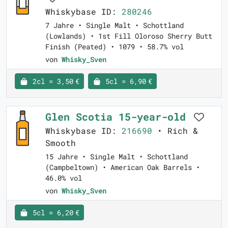
Whiskybase ID:
280246
7 Jahre • Single Malt • Schottland
(Lowlands) • 1st Fill Oloroso Sherry Butt
Finish (Peated) • 1079 • 58.7% vol
von
Whisky_Sven
2cl = 3,50 €
5cl = 6,90 €
Glen Scotia 15-year-old
Whiskybase ID:
216690
• Rich &
Smooth
15 Jahre • Single Malt • Schottland
(Campbeltown) • American Oak Barrels •
46.0% vol
von
Whisky_Sven
5cl = 6,20 €