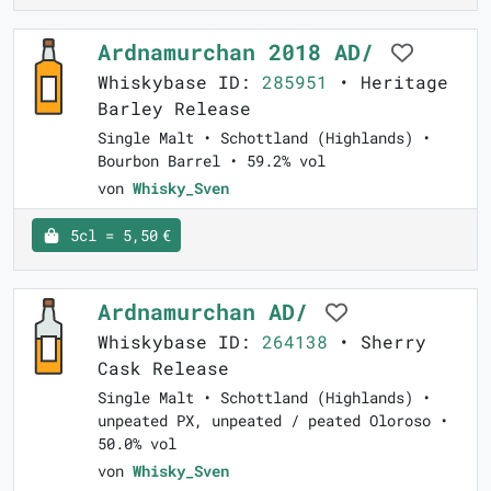
Ardnamurchan 2018 AD/
Whiskybase ID:
285951
• Heritage
Barley Release
Single Malt • Schottland (Highlands) •
Bourbon Barrel • 59.2% vol
von
Whisky_Sven
5cl = 5,50 €
Ardnamurchan AD/
Whiskybase ID:
264138
• Sherry
Cask Release
Single Malt • Schottland (Highlands) •
unpeated PX, unpeated / peated Oloroso •
50.0% vol
von
Whisky_Sven