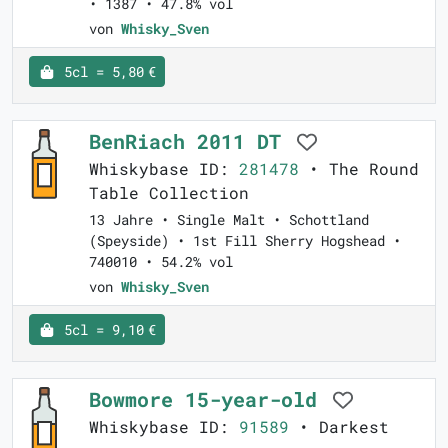
• 1387 • 47.8% vol
von
Whisky_Sven
5cl = 5,80 €
BenRiach 2011 DT
Whiskybase ID:
281478
• The Round
Table Collection
13 Jahre • Single Malt • Schottland
(Speyside) • 1st Fill Sherry Hogshead •
740010 • 54.2% vol
von
Whisky_Sven
5cl = 9,10 €
Bowmore 15-year-old
Whiskybase ID:
91589
• Darkest