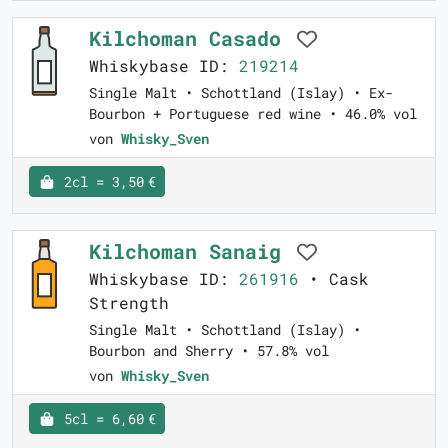
Kilchoman Casado
Whiskybase ID:
219214
Single Malt • Schottland (Islay) • Ex-
Bourbon + Portuguese red wine • 46.0% vol
von
Whisky_Sven
2cl = 3,50 €
Kilchoman Sanaig
Whiskybase ID:
261916
• Cask
Strength
Single Malt • Schottland (Islay) •
Bourbon and Sherry • 57.8% vol
von
Whisky_Sven
5cl = 6,60 €