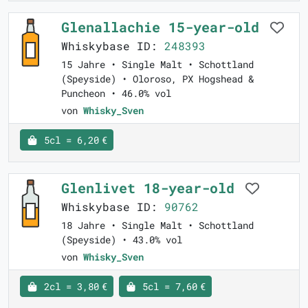
Glenallachie 15-year-old
Whiskybase ID:
248393
15 Jahre • Single Malt • Schottland
(Speyside) • Oloroso, PX Hogshead &
Puncheon • 46.0% vol
von
Whisky_Sven
5cl = 6,20 €
Glenlivet 18-year-old
Whiskybase ID:
90762
18 Jahre • Single Malt • Schottland
(Speyside) • 43.0% vol
von
Whisky_Sven
2cl = 3,80 €
5cl = 7,60 €