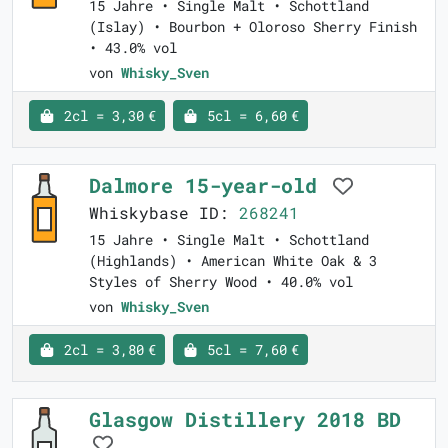
15 Jahre • Single Malt • Schottland
(Islay) • Bourbon + Oloroso Sherry Finish
• 43.0% vol
von
Whisky_Sven
2cl = 3,30 €
5cl = 6,60 €
Dalmore 15-year-old
Whiskybase ID:
268241
15 Jahre • Single Malt • Schottland
(Highlands) • American White Oak & 3
Styles of Sherry Wood • 40.0% vol
von
Whisky_Sven
2cl = 3,80 €
5cl = 7,60 €
Glasgow Distillery 2018 BD