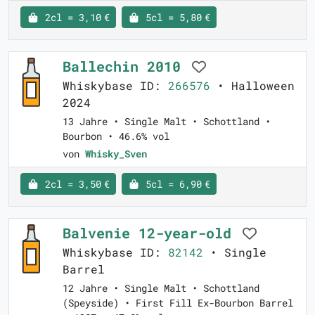
2cl = 3,10 €
5cl = 5,80 €
Ballechin 2010
Whiskybase ID:
266576
• Halloween
2024
13 Jahre • Single Malt • Schottland •
Bourbon • 46.6% vol
von
Whisky_Sven
2cl = 3,50 €
5cl = 6,90 €
Balvenie 12-year-old
Whiskybase ID:
82142
• Single
Barrel
12 Jahre • Single Malt • Schottland
(Speyside) • First Fill Ex-Bourbon Barrel