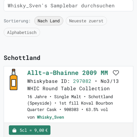
Sortierung:
Nach Land
Neueste zuerst
Alphabetisch
Schottland
Allt-a-Bhainne 2009 MM
Whiskybase ID:
297082
• No3/13
WHIC Round Table Collection
16 Jahre • Single Malt • Schottland
(Speyside) • 1st fill Koval Bourbon
Quarter Cask • 900303 • 63.5% vol
von
Whisky_Sven
5cl = 9,00 €