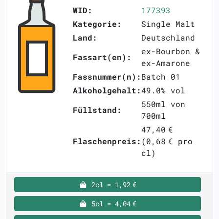
WID:
177393
Kategorie:
Single Malt
Land:
Deutschland
ex-Bourbon &
Fassart(en):
ex-Amarone
Fassnummer(n):
Batch 01
Alkoholgehalt:
49.0% vol
550ml von
Füllstand:
700ml
47,40 €
Flaschenpreis:
(0,68 € pro
cl)
2cl = 1,92 €
5cl = 4,04 €