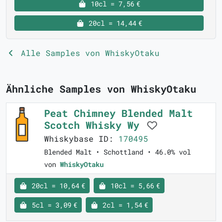
10cl = 7,56 €
20cl = 14,44 €
Alle Samples von WhiskyOtaku
Ähnliche Samples von WhiskyOtaku
Peat Chimney Blended Malt
Scotch Whisky Wy
Whiskybase ID:
170495
Blended Malt • Schottland • 46.0% vol
von
WhiskyOtaku
20cl = 10,64 €
10cl = 5,66 €
5cl = 3,09 €
2cl = 1,54 €