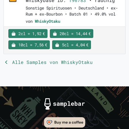
Whiskybase ID:
196783
• rauchig
Sonstige Spirituosen • Deutschland • ex-
Rum + ex-Bourbon • Batch 01 • 49.0% vol
von
WhiskyOtaku
2cl = 1,92 €
20cl = 14,44 €
10cl = 7,56 €
5cl = 4,04 €
Alle Samples von WhiskyOtaku