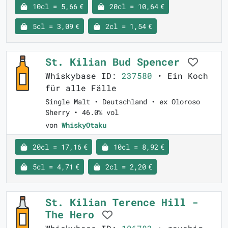
10cl = 5,66 €
20cl = 10,64 €
5cl = 3,09 €
2cl = 1,54 €
St. Kilian Bud Spencer
Whiskybase ID:
237580
• Ein Koch
für alle Fälle
Single Malt • Deutschland • ex Oloroso
Sherry • 46.0% vol
von
WhiskyOtaku
20cl = 17,16 €
10cl = 8,92 €
5cl = 4,71 €
2cl = 2,20 €
St. Kilian Terence Hill -
The Hero