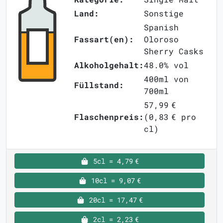
Land:
Sonstige
Spanish
Fassart(en):
Oloroso
Sherry Casks
Alkoholgehalt:
48.0% vol
400ml von
Füllstand:
700ml
57,99 €
Flaschenpreis:
(0,83 € pro
cl)
5cl = 4,79 €
10cl = 9,07 €
20cl = 17,47 €
2cl = 2,23 €