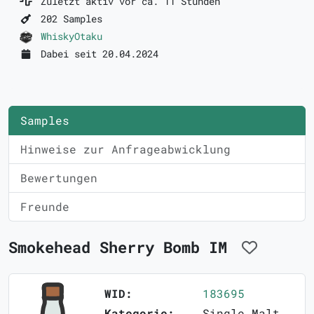
Zuletzt aktiv vor ca. 11 Stunden
202 Samples
WhiskyOtaku
Dabei seit 20.04.2024
Samples
Hinweise zur Anfrageabwicklung
Bewertungen
Freunde
Smokehead Sherry Bomb IM
WID:
183695
Kategorie:
Single Malt