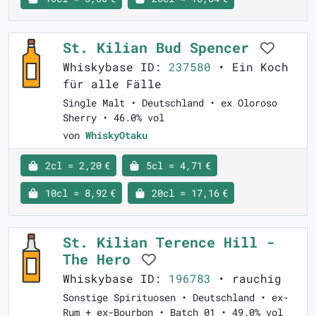
St. Kilian Bud Spencer
Whiskybase ID:
237580
• Ein Koch
für alle Fälle
Single Malt • Deutschland • ex Oloroso
Sherry • 46.0% vol
von
WhiskyOtaku
2cl = 2,20 €
5cl = 4,71 €
10cl = 8,92 €
20cl = 17,16 €
St. Kilian Terence Hill -
The Hero
Whiskybase ID:
196783
• rauchig
Sonstige Spirituosen • Deutschland • ex-
Rum + ex-Bourbon • Batch 01 • 49.0% vol