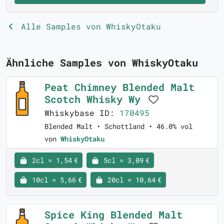
Alle Samples von WhiskyOtaku
Ähnliche Samples von WhiskyOtaku
Peat Chimney Blended Malt
Scotch Whisky Wy
Whiskybase ID:
170495
Blended Malt • Schottland • 46.0% vol
von
WhiskyOtaku
2cl = 1,54 €
5cl = 3,09 €
10cl = 5,66 €
20cl = 10,64 €
Spice King Blended Malt