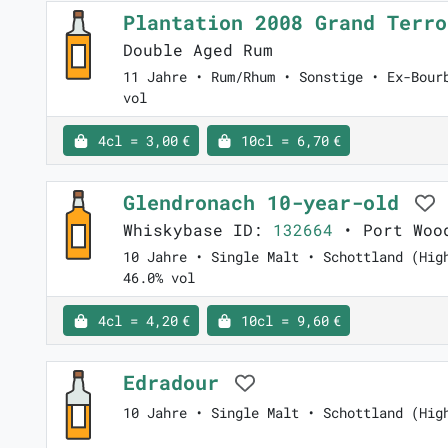
Plantation 2008 Grand Terr
Double Aged Rum
11 Jahre • Rum/Rhum • Sonstige • Ex-Bour
vol
4cl = 3,00 €
10cl = 6,70 €
Glendronach 10-year-old
Whiskybase ID:
132664
• Port Woo
10 Jahre • Single Malt • Schottland (Hig
46.0% vol
4cl = 4,20 €
10cl = 9,60 €
Edradour
10 Jahre • Single Malt • Schottland (Hig