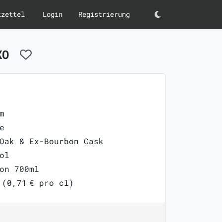
kzettel
Login
Registrierung
Darkmode
 XO
m
e
Oak & Ex-Bourbon Cask
ol
on 700ml
 (0,71 € pro cl)