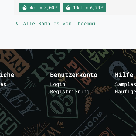
4cl = 3,00 €
10cl = 6,70 €
Alle Samples von Thoemmi
iche
Benutzerkonto
Hilfe
les
Login
Sample
Registrierung
Häufig
m