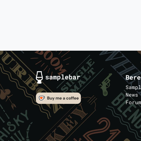
Bere
Samp
News
Foru