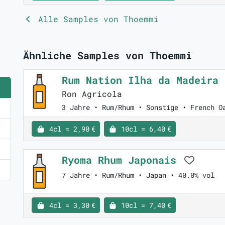
Alle Samples von Thoemmi
Ähnliche Samples von Thoemmi
Rum Nation Ilha da Madeira
Ron Agricola
3 Jahre • Rum/Rhum • Sonstige • French O
4cl = 2,90 €
10cl = 6,40 €
Ryoma Rhum Japonais
7 Jahre • Rum/Rhum • Japan • 40.0% vol
4cl = 3,30 €
10cl = 7,40 €