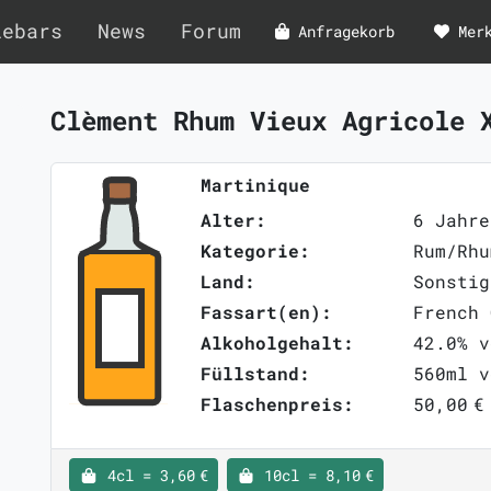
lebars
News
Forum
Anfragekorb
Mer
Clèment Rhum Vieux Agricole
Martinique
Alter:
6 Jahre
Kategorie:
Rum/Rhu
Land:
Sonstig
Fassart(en):
French 
Alkoholgehalt:
42.0% v
Füllstand:
560ml v
Flaschenpreis:
50,00 €
4cl = 3,60 €
10cl = 8,10 €