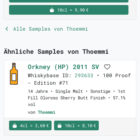
10cl = 9,90 €
Alle Samples von Thoemmi
Ähnliche Samples von Thoemmi
Orkney (HP) 2011 SV
Whiskybase ID:
293633
• 100 Proof
- Edition #71
14 Jahre • Single Malt • Sonstige • 1st
Fill Oloroso Sherry Butt Finish • 57.1%
vol
von
Thoemmi
4cl = 3,60 €
10cl = 8,10 €