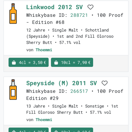
Linkwood 2012 SV
Whiskybase ID:
288721
• 100 Proof
- Edition #68
12 Jahre • Single Malt • Schottland
(Speyside) • 1st and 2nd Fill Oloroso
Sherry Butt • 57.1% vol
von
Thoemmi
4cl = 3,50 €
10cl = 7,90 €
Speyside (M) 2011 SV
Whiskybase ID:
266517
• 100 Proof
Edition #29
13 Jahre • Single Malt • Sonstige • 1st
Fill Oloroso Sherry Butt • 57.1% vol
von
Thoemmi