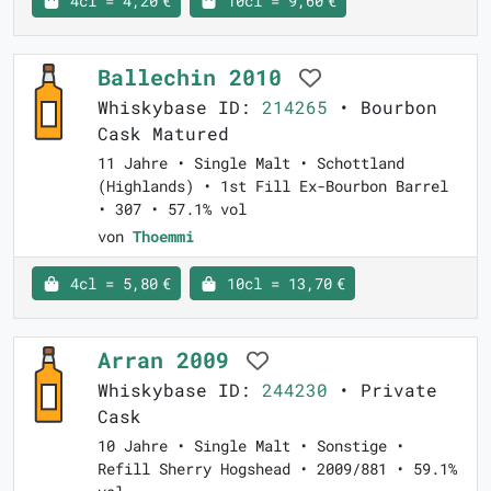
4cl = 4,20 €
10cl = 9,60 €
Ballechin 2010
Whiskybase ID:
214265
• Bourbon
Cask Matured
11 Jahre • Single Malt • Schottland
(Highlands) • 1st Fill Ex-Bourbon Barrel
• 307 • 57.1% vol
von
Thoemmi
4cl = 5,80 €
10cl = 13,70 €
Arran 2009
Whiskybase ID:
244230
• Private
Cask
10 Jahre • Single Malt • Sonstige •
Refill Sherry Hogshead • 2009/881 • 59.1%