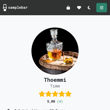
Darkmode
Thoemmi
Timm
5,00
(4)