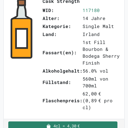
Cask Strength
WID:
117180
Alter:
14 Jahre
Kategorie:
Single Malt
Land:
Irland
1st Fill
Bourbon &
Fassart(en):
Bodega Sherry
Finish
Alkoholgehalt:
56.0% vol
560ml von
Füllstand:
700ml
62,00 €
Flaschenpreis:
(0,89 € pro
cl)
4cl = 4,30 €