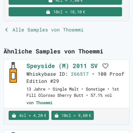
4cl = 7,60 €
10cl = 18,10 €
Alle Samples von Thoemmi
Ähnliche Samples von Thoemmi
Speyside (M) 2011 SV
Whiskybase ID:
266517
• 100 Proof
Edition #29
13 Jahre • Single Malt • Sonstige • 1st
Fill Oloroso Sherry Butt • 57.1% vol
von
Thoemmi
4cl = 4,20 €
10cl = 9,60 €