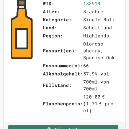
WID:
183919
Alter:
8 Jahre
Kategorie:
Single Malt
Land:
Schottland
Region:
Highlands
Oloroso
Fassart(en):
sherry,
Spanish Oak
Fassnummer(n):
66
Alkoholgehalt:
57.9% vol
700ml von
Füllstand:
700ml
120,00 €
Flaschenpreis:
(1,71 € pro
cl)