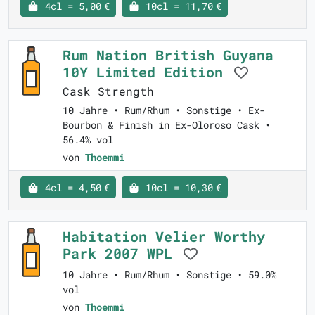
4cl = 5,00 €
10cl = 11,70 €
Rum Nation British Guyana
10Y Limited Edition
Cask Strength
10 Jahre • Rum/Rhum • Sonstige • Ex-
Bourbon & Finish in Ex-Oloroso Cask •
56.4% vol
von
Thoemmi
4cl = 4,50 €
10cl = 10,30 €
Habitation Velier Worthy
Park 2007 WPL
10 Jahre • Rum/Rhum • Sonstige • 59.0%
vol
von
Thoemmi