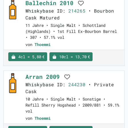
Ballechin 2010
Whiskybase ID:
214265
• Bourbon
Cask Matured
11 Jahre • Single Malt • Schottland
(Highlands) • 1st Fill Ex-Bourbon Barrel
• 307 • 57.1% vol
von
Thoemmi
4cl = 5,80 €
10cl = 13,70 €
Arran 2009
Whiskybase ID:
244230
• Private
Cask
10 Jahre • Single Malt • Sonstige •
Refill Sherry Hogshead • 2009/881 • 59.1%
vol
von
Thoemmi