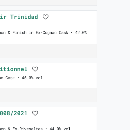
oir Trinidad
bon & Finish in Ex-Cognac Cask • 42.0%
ditionnel
on Cask • 45.0% vol
2008/2021
bon & Ex-Rivesaltes • 44.0% vol