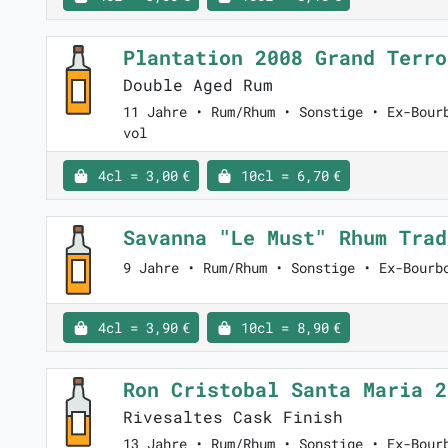
Plantation 2008 Grand Terr
Double Aged Rum
11 Jahre • Rum/Rhum • Sonstige • Ex-Bour
vol
4cl = 3,00 €
10cl = 6,70 €
Savanna "Le Must" Rhum Tra
9 Jahre • Rum/Rhum • Sonstige • Ex-Bourb
4cl = 3,90 €
10cl = 8,90 €
Ron Cristobal Santa Maria 
Rivesaltes Cask Finish
13 Jahre • Rum/Rhum • Sonstige • Ex-Bour