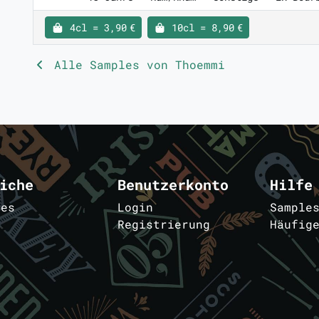
4cl = 3,90 €
10cl = 8,90 €
Alle Samples von Thoemmi
iche
Benutzerkonto
Hilfe
les
Login
Sample
Registrierung
Häufig
m