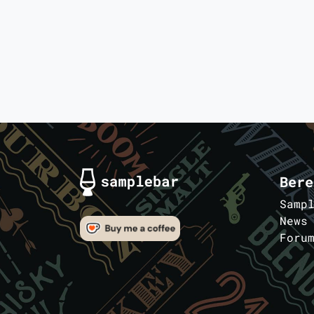
Bere
Samp
News
Foru