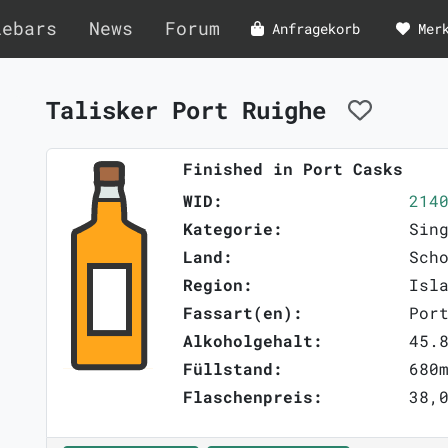
lebars
News
Forum
Anfragekorb
Mer
Talisker Port Ruighe
Finished in Port Casks
WID:
214
Kategorie:
Sin
Land:
Sch
Region:
Isl
Fassart(en):
Por
Alkoholgehalt:
45.
Füllstand:
680
Flaschenpreis:
38,0