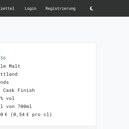
kzettel
Login
Registrierung
Darkmode
056
gle Malt
ottland
ands
t Cask Finish
8% vol
ml von 700ml
0 € (0,54 € pro cl)