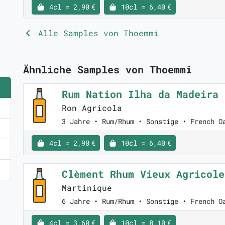
4cl = 2,90 €
10cl = 6,40 €
Alle Samples von Thoemmi
Ähnliche Samples von Thoemmi
Rum Nation Ilha da Madeira
Ron Agricola
3 Jahre • Rum/Rhum • Sonstige • French O
4cl = 2,90 €
10cl = 6,40 €
Clèment Rhum Vieux Agricol
Martinique
6 Jahre • Rum/Rhum • Sonstige • French O
4cl = 3,60 €
10cl = 8,10 €