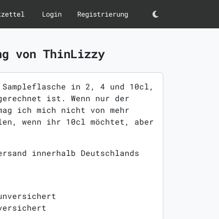
kzettel
Login
Registrierung
Darkmode
ng von ThinLizzy
 Sampleflasche in 2, 4 und 10cl,
gerechnet ist. Wenn nur der
mag ich mich nicht von mehr
len, wenn ihr 10cl möchtet, aber
ersand innerhalb Deutschlands
unversichert
versichert