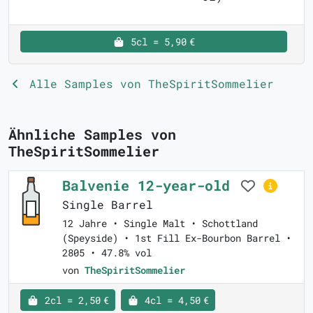
5cl = 5,90 €
Alle Samples von TheSpiritSommelier
Ähnliche Samples von
TheSpiritSommelier
Balvenie 12-year-old
Single Barrel
12 Jahre • Single Malt • Schottland
(Speyside) • 1st Fill Ex-Bourbon Barrel •
2805 • 47.8% vol
von
TheSpiritSommelier
2cl = 2,50 €
4cl = 4,50 €