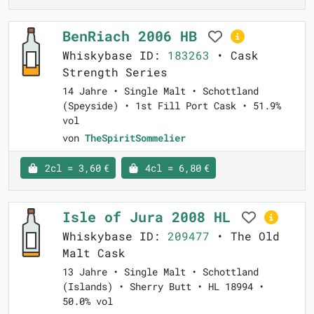
BenRiach 2006 HB
Whiskybase ID:
183263
• Cask
Strength Series
14 Jahre • Single Malt • Schottland
(Speyside) • 1st Fill Port Cask • 51.9%
vol
von
TheSpiritSommelier
2cl = 3,60 €
4cl = 6,80 €
Isle of Jura 2008 HL
Whiskybase ID:
209477
• The Old
Malt Cask
13 Jahre • Single Malt • Schottland
(Islands) • Sherry Butt • HL 18994 •
50.0% vol