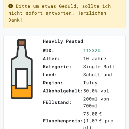
Bitte um etwas Geduld, sollte ich
nicht sofort antworten. Herzlichen
Dank!
Heavily Peated
WID:
112320
Alter:
10 Jahre
Kategorie:
Single Malt
Land:
Schottland
Region:
Islay
Alkoholgehalt:
50.0% vol
200ml von
Füllstand:
700ml
75,00 €
Flaschenpreis:
(1,07 € pro
cl)