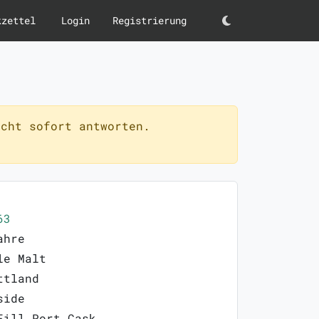
kzettel
Login
Registrierung
Darkmode
cht sofort antworten.
63
ahre
le Malt
ttland
side
Fill Port Cask