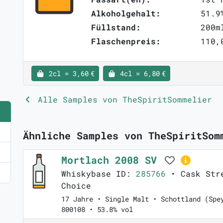
Alkoholgehalt:
51.9
Füllstand:
200m
Flaschenpreis:
110,
2cl = 3,60 €
4cl = 6,80 €
Alle Samples von TheSpiritSommelier
Ähnliche Samples von TheSpiritSom
Mortlach 2008 SV
Whiskybase ID:
285766
• Cask Stre
Choice
17 Jahre • Single Malt • Schottland (Spe
800108 • 53.8% vol