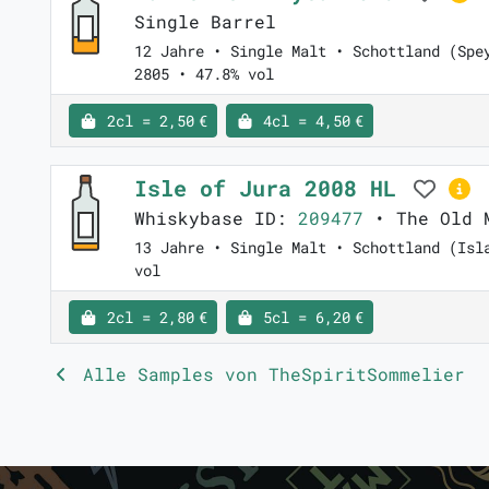
Single Barrel
12 Jahre • Single Malt • Schottland (Spe
2805 • 47.8% vol
2cl = 2,50 €
4cl = 4,50 €
Isle of Jura 2008 HL
Whiskybase ID:
209477
• The Old 
13 Jahre • Single Malt • Schottland (Isl
vol
2cl = 2,80 €
5cl = 6,20 €
Alle Samples von TheSpiritSommelier