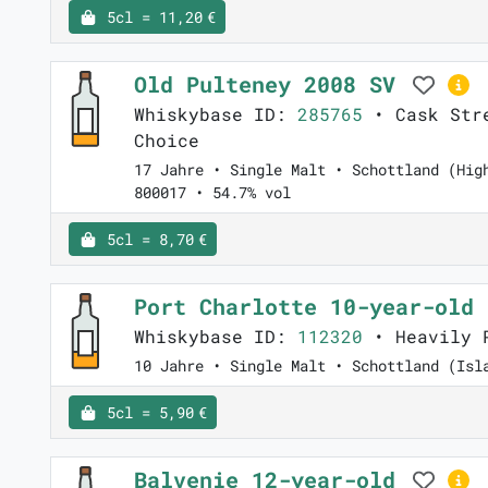
5cl = 11,20 €
Old Pulteney 2008 SV
Whiskybase ID:
285765
• Cask Stre
Choice
17 Jahre • Single Malt • Schottland (Hig
800017 • 54.7% vol
5cl = 8,70 €
Port Charlotte 10-year-old
Whiskybase ID:
112320
• Heavily 
10 Jahre • Single Malt • Schottland (Isl
5cl = 5,90 €
Balvenie 12-year-old