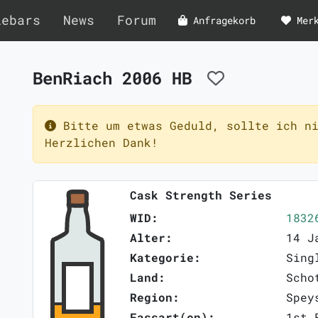
lebars
News
Forum
Anfragekorb
Mer
BenRiach 2006 HB
Bitte um etwas Geduld, sollte ich ni
Herzlichen Dank!
Cask Strength Series
WID:
1832
Alter:
14 J
Kategorie:
Sing
Land:
Scho
Region:
Spey
Fassart(en):
1st 