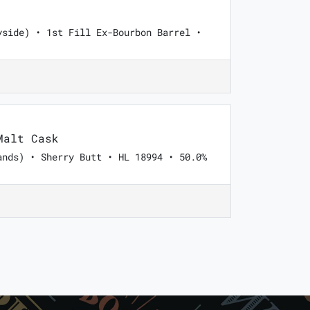
yside) • 1st Fill Ex-Bourbon Barrel •
Malt Cask
ands) • Sherry Butt • HL 18994 • 50.0%