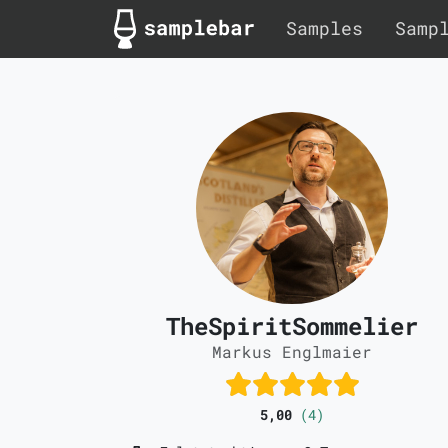
Samples
Samp
TheSpiritSommelier
Markus Englmaier
5,00
(4)