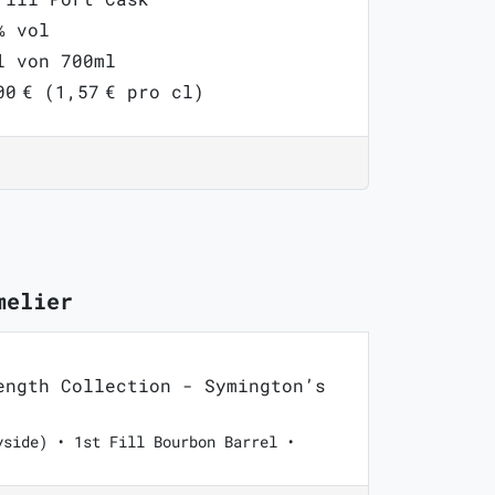
% vol
l von 700ml
00 € (1,57 € pro cl)
melier
ngth Collection - Symington’s
yside) • 1st Fill Bourbon Barrel •