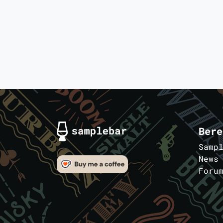
Bere
Samp
News
Foru