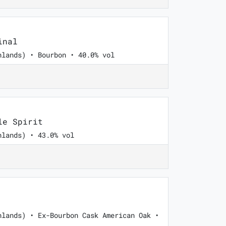
inal
hlands) • Bourbon • 40.0% vol
le Spirit
hlands) • 43.0% vol
hlands) • Ex-Bourbon Cask American Oak •