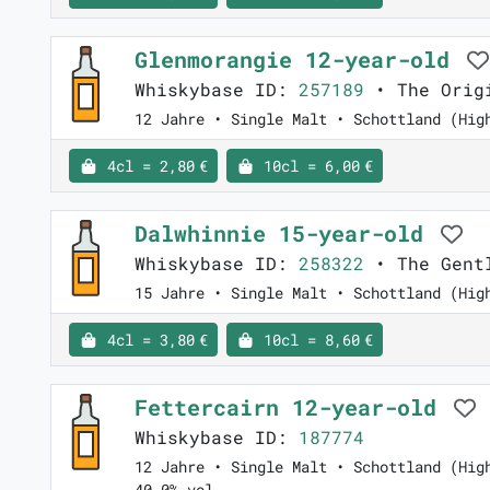
Glenmorangie 12-year-old
Whiskybase ID:
257189
• The Orig
12 Jahre • Single Malt • Schottland (Hig
4cl = 2,80 €
10cl = 6,00 €
Dalwhinnie 15-year-old
Whiskybase ID:
258322
• The Gent
15 Jahre • Single Malt • Schottland (Hig
4cl = 3,80 €
10cl = 8,60 €
Fettercairn 12-year-old
Whiskybase ID:
187774
12 Jahre • Single Malt • Schottland (Hig
40.0% vol