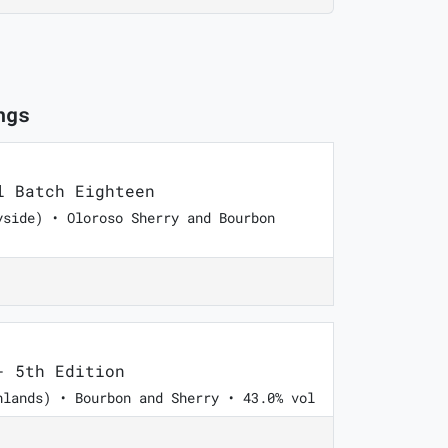
ngs
 Batch Eighteen
yside) • Oloroso Sherry and Bourbon
 5th Edition
hlands) • Bourbon and Sherry • 43.0% vol