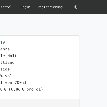
kzettel
Login
Registrierung
Darkmode
419
Jahre
gle Malt
ottland
yside
0% vol
ml von 700ml
0 € (0,86 € pro cl)