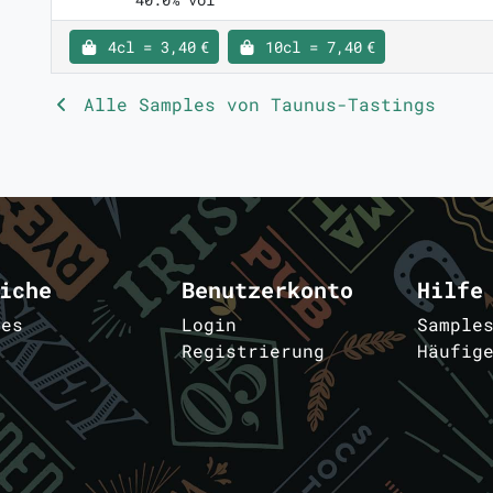
4cl = 3,40 €
10cl = 7,40 €
Alle Samples von Taunus-Tastings
iche
Benutzerkonto
Hilfe
les
Login
Sample
Registrierung
Häufig
m