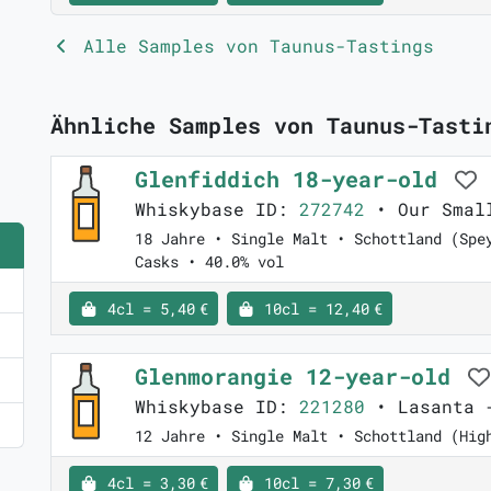
Alle Samples von Taunus-Tastings
Ähnliche Samples von Taunus-Tasti
Glenfiddich 18-year-old
Whiskybase ID:
272742
• Our Small
18 Jahre • Single Malt • Schottland (Spe
Casks • 40.0% vol
4cl = 5,40 €
10cl = 12,40 €
Glenmorangie 12-year-old
Whiskybase ID:
221280
• Lasanta -
12 Jahre • Single Malt • Schottland (Hig
4cl = 3,30 €
10cl = 7,30 €