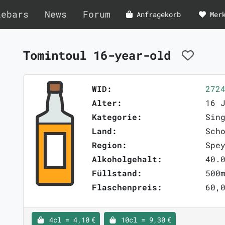
lebars
News
Forum
Anfragekorb
Mer
Tomintoul 16-year-old
WID:
272
Alter:
16 
Kategorie:
Sin
Land:
Sch
Region:
Spe
Alkoholgehalt:
40.
Füllstand:
500
Flaschenpreis:
60,0
4cl = 4,10 €
10cl = 9,30 €