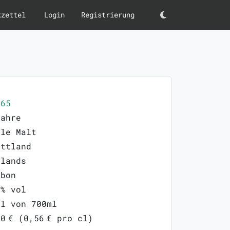
kzettel
Login
Registrierung
Darkmode
065
Jahre
gle Malt
ottland
hlands
rbon
0% vol
ml von 700ml
0 € (0,56 € pro cl)