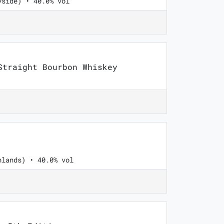
yside) • 40.0% vol
traight Bourbon Whiskey
hlands) • 40.0% vol