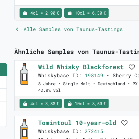
4cl = 2,90 €
10cl = 6,30 €
Alle Samples von Taunus-Tastings
Ähnliche Samples von Taunus-Tasti
Wild Whisky Blackforest
Whiskybase ID:
198149
• Sherry C
8 Jahre • Single Malt • Deutschland • PX
42.0% vol
4cl = 3,80 €
10cl = 8,50 €
Tomintoul 10-year-old
Whiskybase ID:
272415