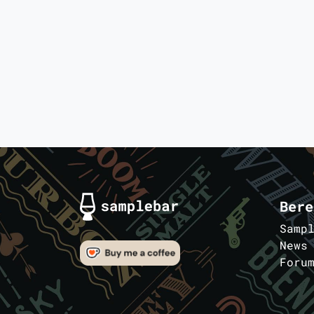
Bere
Samp
News
Foru