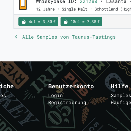
Whiskybase ID:
221280
• Lasanta -
12 Jahre • Single Malt • Schottland (Hig
4cl = 3,30 €
10cl = 7,30 €
Alle Samples von Taunus-Tastings
iche
Benutzerkonto
Hilfe
les
Login
Sample
Registrierung
Häufig
m