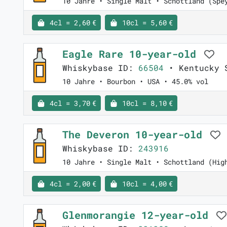
10 Jahre • Single Malt • Schottland (Spe
4cl = 2,60 €
10cl = 5,60 €
Eagle Rare 10-year-old
Whiskybase ID:
66504
• Kentucky S
10 Jahre • Bourbon • USA • 45.0% vol
4cl = 3,70 €
10cl = 8,10 €
The Deveron 10-year-old
Whiskybase ID:
243916
10 Jahre • Single Malt • Schottland (Hig
4cl = 2,00 €
10cl = 4,00 €
Glenmorangie 12-year-old