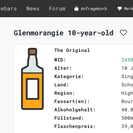
lebars
News
Forum
Anfragekorb
Mer
Glenmorangie 10-year-old
The Original
WID:
245
Alter:
10 
Kategorie:
Sin
Land:
Sch
Region:
Hig
Fassart(en):
Bou
Alkoholgehalt:
40.
Füllstand:
500
Flaschenpreis:
39,0