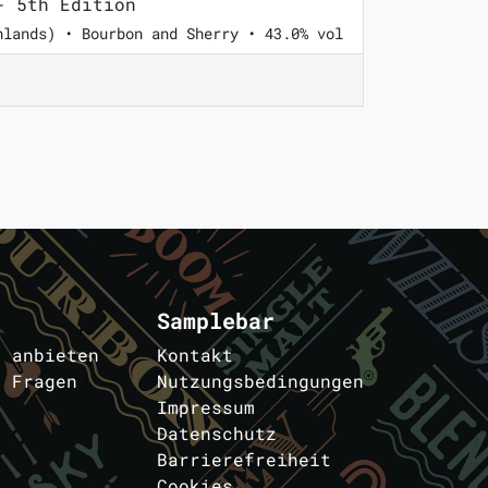
 5th Edition
hlands) • Bourbon and Sherry • 43.0% vol
Samplebar
s anbieten
Kontakt
e Fragen
Nutzungsbedingungen
Impressum
Datenschutz
Barrierefreiheit
Cookies