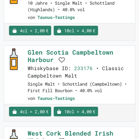
10 Jahre • Single Malt • Schottland
(Highlands) • 40.0% vol
von
Taunus-Tastings
4cl = 2,00 €
10cl = 4,00 €
Glen Scotia Campbeltown
Harbour
Whiskybase ID:
233176
• Classic
Campbeltown Malt
Single Malt • Schottland (Campbeltown) •
First Fill Bourbon • 40.0% vol
von
Taunus-Tastings
4cl = 2,00 €
10cl = 4,00 €
West Cork Blended Irish