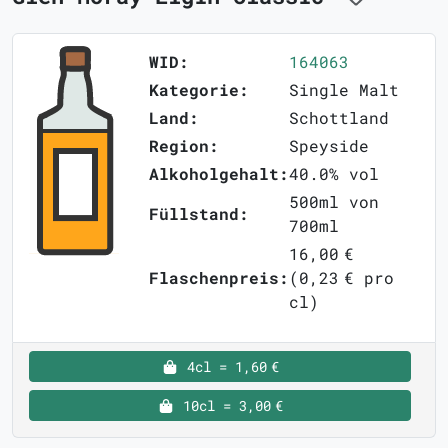
WID:
164063
Kategorie:
Single Malt
Land:
Schottland
Region:
Speyside
Alkoholgehalt:
40.0% vol
500ml von
Füllstand:
700ml
16,00 €
Flaschenpreis:
(0,23 € pro
cl)
4cl = 1,60 €
10cl = 3,00 €