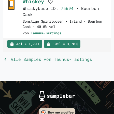
Whiskey
Whiskybase ID:
75694
• Bourbon
Cask
Sonstige Spirituosen • Irland • Bourbon
Cask • 40.0% vol
von
Taunus-Tastings
4cl = 1,90 €
10cl = 3,70 €
Alle Samples von Taunus-Tastings