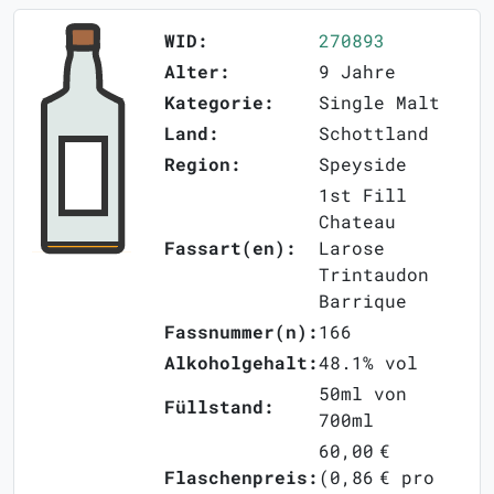
WID:
270893
Alter:
9 Jahre
Kategorie:
Single Malt
Land:
Schottland
Region:
Speyside
1st Fill
Chateau
Fassart(en):
Larose
Trintaudon
Barrique
Fassnummer(n):
166
Alkoholgehalt:
48.1% vol
50ml von
Füllstand:
700ml
60,00 €
Flaschenpreis:
(0,86 € pro