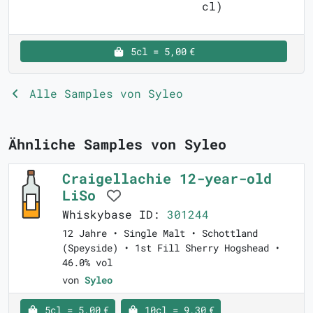
cl)
5cl = 5,00 €
Alle Samples von Syleo
Ähnliche Samples von Syleo
Craigellachie 12-year-old
LiSo
Whiskybase ID:
301244
12 Jahre • Single Malt • Schottland
(Speyside) • 1st Fill Sherry Hogshead •
46.0% vol
von
Syleo
5cl = 5,00 €
10cl = 9,30 €