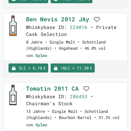
Ben Nevis 2012 JAy
Whiskybase ID:
224016
• Private
Cask Selection
8 Jahre • Single Malt • Schottland
(Highlands) • Hogshead • 46.0% vol
von
Syleo
5cl = 6,10 €
10cl = 11,50 €
Tomatin 2011 CA
Whiskybase ID:
286453
•
Chairman's Stock
13 Jahre • Single Malt • Schottland
(Highlands) • Bourbon Barrel • 51.3% vol
von
Syleo