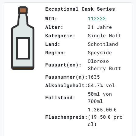
Exceptional Cask Series
WID:
112333
Alter:
31 Jahre
Kategorie:
Single Malt
Land:
Schottland
Region:
Speyside
Oloroso
Fassart(en):
Sherry Butt
Fassnummer(n):
1635
Alkoholgehalt:
54.7% vol
50ml von
Füllstand:
700ml
1.365,00 €
Flaschenpreis:
(19,50 € pro
cl)