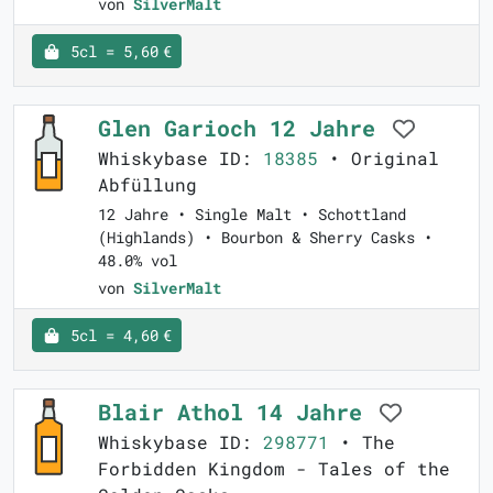
von
SilverMalt
5cl = 5,60 €
Glen Garioch 12 Jahre
Whiskybase ID:
18385
• Original
Abfüllung
12 Jahre • Single Malt • Schottland
(Highlands) • Bourbon & Sherry Casks •
48.0% vol
von
SilverMalt
5cl = 4,60 €
Blair Athol 14 Jahre
Whiskybase ID:
298771
• The
Forbidden Kingdom - Tales of the