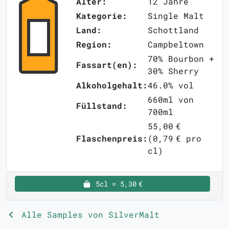
Alter:
12 Jahre
Kategorie:
Single Malt
Land:
Schottland
Region:
Campbeltown
70% Bourbon +
Fassart(en):
30% Sherry
Alkoholgehalt:
46.0% vol
660ml von
Füllstand:
700ml
55,00 €
Flaschenpreis:
(0,79 € pro
cl)
5cl = 5,30 €
Alle Samples von SilverMalt