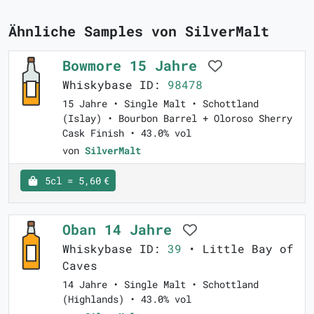
Ähnliche Samples von SilverMalt
Bowmore 15 Jahre
Whiskybase ID:
98478
15 Jahre • Single Malt • Schottland
(Islay) • Bourbon Barrel + Oloroso Sherry
Cask Finish • 43.0% vol
von
SilverMalt
5cl = 5,60 €
Oban 14 Jahre
Whiskybase ID:
39
• Little Bay of
Caves
14 Jahre • Single Malt • Schottland
(Highlands) • 43.0% vol