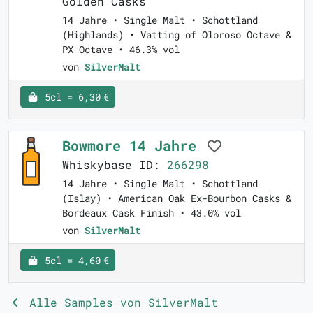
Golden Casks
14 Jahre • Single Malt • Schottland
(Highlands) • Vatting of Oloroso Octave &
PX Octave • 46.3% vol
von
SilverMalt
5cl = 6,30 €
Bowmore 14 Jahre
Whiskybase ID:
266298
14 Jahre • Single Malt • Schottland
(Islay) • American Oak Ex-Bourbon Casks &
Bordeaux Cask Finish • 43.0% vol
von
SilverMalt
5cl = 4,60 €
Alle Samples von SilverMalt