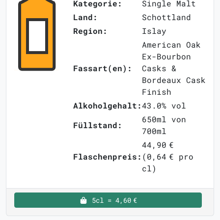
Kategorie:
Single Malt
Land:
Schottland
Region:
Islay
American Oak
Ex-Bourbon
Fassart(en):
Casks &
Bordeaux Cask
Finish
Alkoholgehalt:
43.0% vol
650ml von
Füllstand:
700ml
44,90 €
Flaschenpreis:
(0,64 € pro
cl)
5cl = 4,60 €