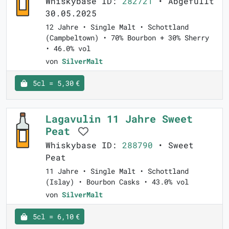
Whiskybase ID:
282721
• Abgefüllt
30.05.2025
12 Jahre • Single Malt • Schottland
(Campbeltown) • 70% Bourbon + 30% Sherry
• 46.0% vol
von
SilverMalt
5cl = 5,30 €
Lagavulin 11 Jahre Sweet
Peat
Whiskybase ID:
288790
• Sweet
Peat
11 Jahre • Single Malt • Schottland
(Islay) • Bourbon Casks • 43.0% vol
von
SilverMalt
5cl = 6,10 €