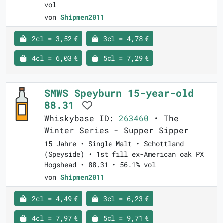
vol
von
Shipmen2011
2cl = 3,52 €
3cl = 4,78 €
4cl = 6,03 €
5cl = 7,29 €
SMWS Speyburn 15-year-old
88.31
Whiskybase ID:
263460
• The
Winter Series - Supper Sipper
15 Jahre • Single Malt • Schottland
(Speyside) • 1st fill ex-American oak PX
Hogshead • 88.31 • 56.1% vol
von
Shipmen2011
2cl = 4,49 €
3cl = 6,23 €
4cl = 7,97 €
5cl = 9,71 €