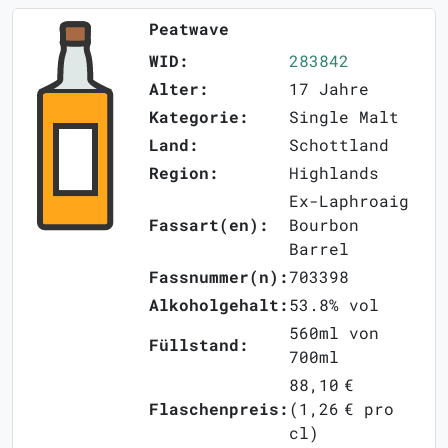
Peatwave
WID:
283842
Alter:
17 Jahre
Kategorie:
Single Malt
Land:
Schottland
Region:
Highlands
Ex-Laphroaig
Fassart(en):
Bourbon
Barrel
Fassnummer(n):
703398
Alkoholgehalt:
53.8% vol
560ml von
Füllstand:
700ml
88,10 €
Flaschenpreis:
(1,26 € pro
cl)