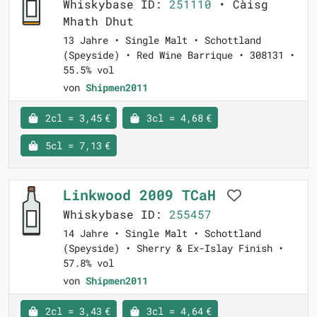
Whiskybase ID:
251110
• Càisg
Mhath Dhut
13 Jahre • Single Malt • Schottland
(Speyside) • Red Wine Barrique • 308131 •
55.5% vol
von
Shipmen2011
2cl = 3,45 €
3cl = 4,68 €
5cl = 7,13 €
Linkwood 2009 TCaH
Whiskybase ID:
255457
14 Jahre • Single Malt • Schottland
(Speyside) • Sherry & Ex-Islay Finish •
57.8% vol
von
Shipmen2011
2cl = 3,43 €
3cl = 4,64 €