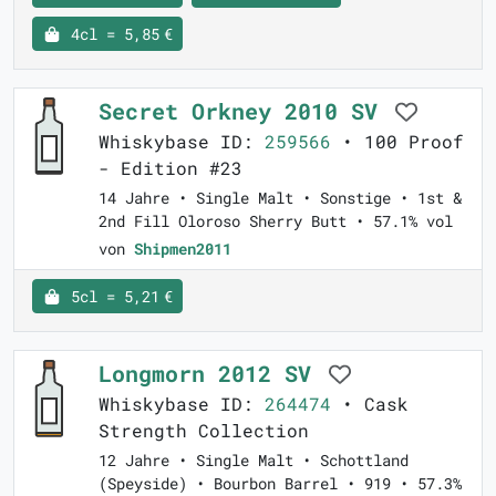
4cl = 5,85 €
Secret Orkney 2010 SV
Whiskybase ID:
259566
• 100 Proof
- Edition #23
14 Jahre • Single Malt • Sonstige • 1st &
2nd Fill Oloroso Sherry Butt • 57.1% vol
von
Shipmen2011
5cl = 5,21 €
Longmorn 2012 SV
Whiskybase ID:
264474
• Cask
Strength Collection
12 Jahre • Single Malt • Schottland
(Speyside) • Bourbon Barrel • 919 • 57.3%