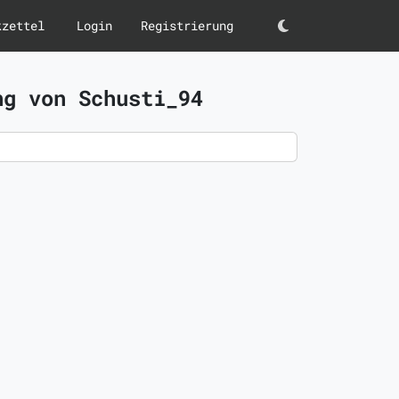
kzettel
Login
Registrierung
Darkmode
ng von Schusti_94