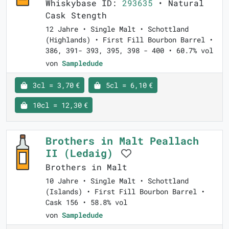
Whiskybase ID:
293635
• Natural
Cask Stength
12 Jahre • Single Malt • Schottland
(Highlands) • First Fill Bourbon Barrel •
386, 391- 393, 395, 398 - 400 • 60.7% vol
von
Sampledude
3cl = 3,70 €
5cl = 6,10 €
10cl = 12,30 €
Brothers in Malt Peallach
II (Ledaig)
Brothers in Malt
10 Jahre • Single Malt • Schottland
(Islands) • First Fill Bourbon Barrel •
Cask 156 • 58.8% vol
von
Sampledude