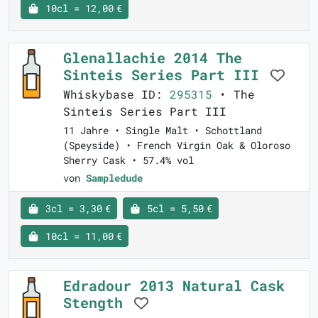
10cl = 12,00 €
Glenallachie 2014 The
Sinteis Series Part III
Whiskybase ID:
295315
• The
Sinteis Series Part III
11 Jahre • Single Malt • Schottland
(Speyside) • French Virgin Oak & Oloroso
Sherry Cask • 57.4% vol
von
Sampledude
3cl = 3,30 €
5cl = 5,50 €
10cl = 11,00 €
Edradour 2013 Natural Cask
Stength