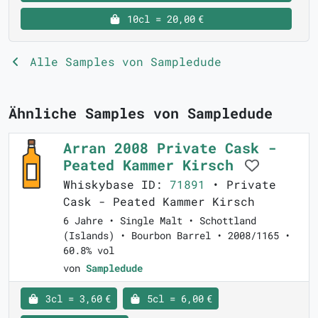
10cl = 20,00 €
Alle Samples von Sampledude
Ähnliche Samples von Sampledude
Arran 2008 Private Cask -
Peated Kammer Kirsch
Whiskybase ID:
71891
• Private
Cask - Peated Kammer Kirsch
6 Jahre • Single Malt • Schottland
(Islands) • Bourbon Barrel • 2008/1165 •
60.8% vol
von
Sampledude
3cl = 3,60 €
5cl = 6,00 €