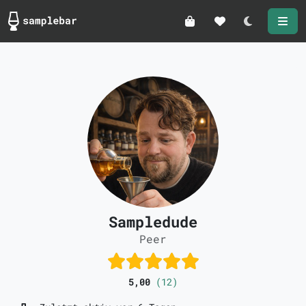
Darkmode
Sampledude
Peer
5,00
(12)