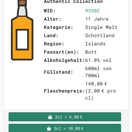
Authentic Collection
WID:
95502
Alter:
11 Jahre
Kategorie:
Single Malt
Land:
Schottland
Region:
Islands
Fassart(en):
Butt
Alkoholgehalt:
61.8% vol
600ml von
Füllstand:
700ml
140,00 €
Flaschenpreis:
(2,00 € pro
cl)
3cl = 6,00 €
5cl = 10,00 €