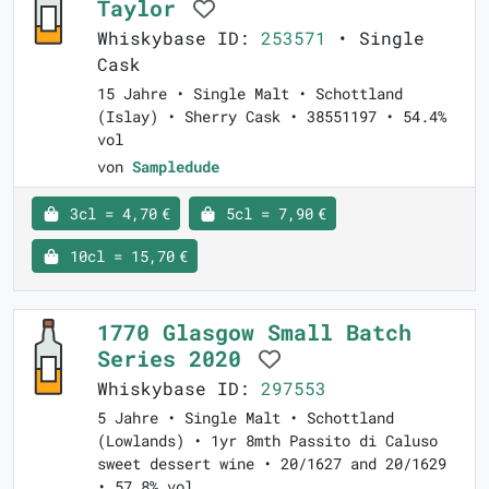
Taylor
Whiskybase ID:
253571
• Single
Cask
15 Jahre • Single Malt • Schottland
(Islay) • Sherry Cask • 38551197 • 54.4%
vol
von
Sampledude
3cl = 4,70 €
5cl = 7,90 €
10cl = 15,70 €
1770 Glasgow Small Batch
Series 2020
Whiskybase ID:
297553
5 Jahre • Single Malt • Schottland
(Lowlands) • 1yr 8mth Passito di Caluso
sweet dessert wine • 20/1627 and 20/1629
• 57.8% vol