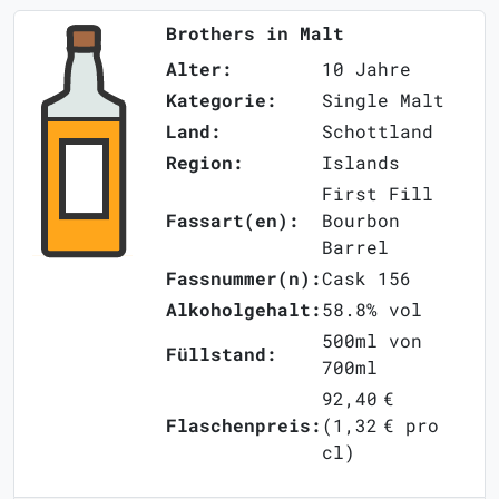
Brothers in Malt
Alter:
10 Jahre
Kategorie:
Single Malt
Land:
Schottland
Region:
Islands
First Fill
Fassart(en):
Bourbon
Barrel
Fassnummer(n):
Cask 156
Alkoholgehalt:
58.8% vol
500ml von
Füllstand:
700ml
92,40 €
Flaschenpreis:
(1,32 € pro
cl)