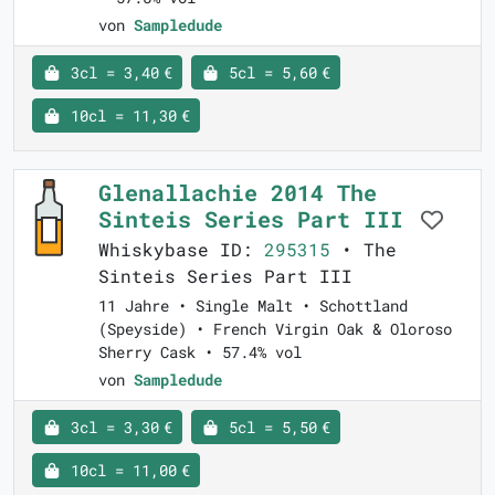
von
Sampledude
3cl = 3,40 €
5cl = 5,60 €
10cl = 11,30 €
Glenallachie 2014 The
Sinteis Series Part III
Whiskybase ID:
295315
• The
Sinteis Series Part III
11 Jahre • Single Malt • Schottland
(Speyside) • French Virgin Oak & Oloroso
Sherry Cask • 57.4% vol
von
Sampledude
3cl = 3,30 €
5cl = 5,50 €
10cl = 11,00 €