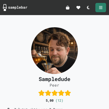
Darkmode
Sampledude
Peer
5,00
(12)