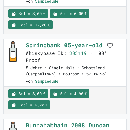
von
Sampledude
3cl = 3,60 €
5cl = 6,00 €
10cl = 12,00 €
Springbank 05-year-old
Whiskybase ID:
303119
• 100°
Proof
5 Jahre • Single Malt • Schottland
(Campbeltown) • Bourbon • 57.1% vol
von
Sampledude
3cl = 3,00 €
5cl = 4,90 €
10cl = 9,90 €
Bunnahabhain 2008 Duncan