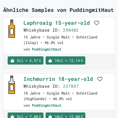
Ähnliche Samples von PuddingmitHaut
Laphroaig 15-year-old
Whiskybase ID:
298482
15 Jahre • Single Malt • Schottland
(Islay) • 46.0% vol
von
PuddingmitHaut
5cl = 6,57 €
10cl = 12,14 €
Inchmurrin 18-year-old
Whiskybase ID:
237847
18 Jahre • Single Malt • Schottland
(Highlands) • 46.0% vol
von
PuddingmitHaut
5cl = 7,00 €
10cl = 13,00 €