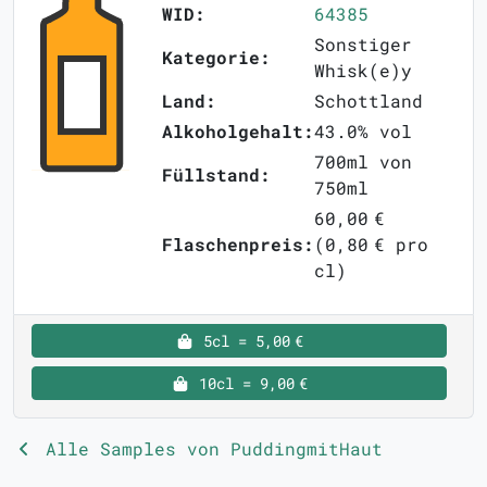
WID:
64385
Sonstiger
Kategorie:
Whisk(e)y
Land:
Schottland
Alkoholgehalt:
43.0% vol
700ml von
Füllstand:
750ml
60,00 €
Flaschenpreis:
(0,80 € pro
cl)
5cl = 5,00 €
10cl = 9,00 €
Alle Samples von PuddingmitHaut