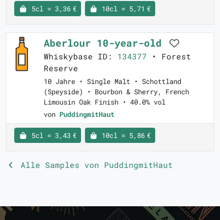
5cl = 3,36 €
10cl = 5,71 €
Aberlour 10-year-old
Whiskybase ID:
134377
• Forest
Reserve
10 Jahre • Single Malt • Schottland
(Speyside) • Bourbon & Sherry, French
Limousin Oak Finish • 40.0% vol
von
PuddingmitHaut
5cl = 3,43 €
10cl = 5,86 €
Alle Samples von PuddingmitHaut