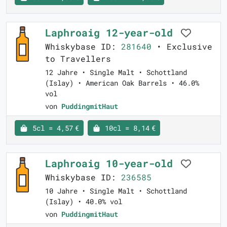
Laphroaig 12-year-old
Whiskybase ID:
281640
• Exclusive
to Travellers
12 Jahre • Single Malt • Schottland
(Islay) • American Oak Barrels • 46.0%
vol
von
PuddingmitHaut
5cl = 4,57 €
10cl = 8,14 €
Laphroaig 10-year-old
Whiskybase ID:
236585
10 Jahre • Single Malt • Schottland
(Islay) • 40.0% vol
von
PuddingmitHaut