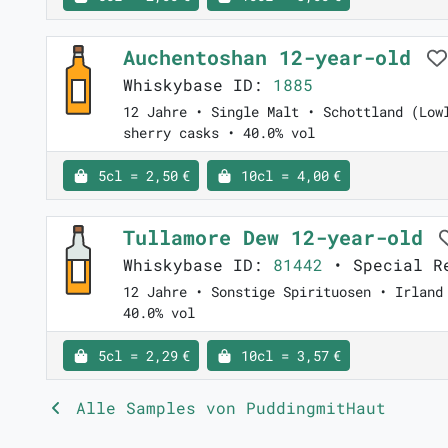
Auchentoshan 12-year-old
Whiskybase ID:
1885
12 Jahre • Single Malt • Schottland (Low
sherry casks • 40.0% vol
5cl = 2,50 €
10cl = 4,00 €
Tullamore Dew 12-year-old
Whiskybase ID:
81442
• Special R
12 Jahre • Sonstige Spirituosen • Irland
40.0% vol
5cl = 2,29 €
10cl = 3,57 €
Alle Samples von PuddingmitHaut