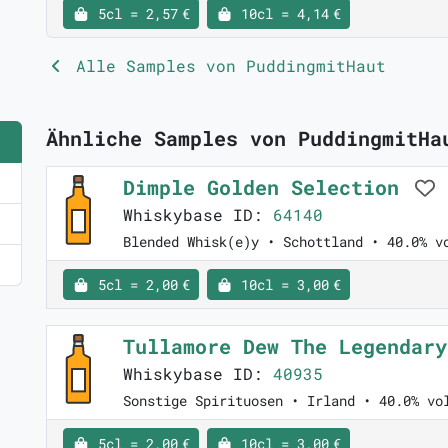
5cl = 2,57 €
10cl = 4,14 €
Alle Samples von PuddingmitHaut
Ähnliche Samples von PuddingmitHa
Dimple Golden Selection
Whiskybase ID:
64140
Blended Whisk(e)y • Schottland • 40.0% v
5cl = 2,00 €
10cl = 3,00 €
Tullamore Dew The Legendar
Whiskybase ID:
40935
Sonstige Spirituosen • Irland • 40.0% vo
5cl = 2,00 €
10cl = 3,00 €