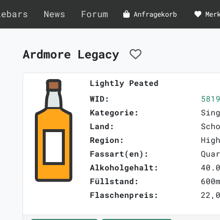
lebars
News
Forum
Anfragekorb
Mer
Ardmore Legacy
Lightly Peated
WID:
581
Kategorie:
Sin
Land:
Sch
Region:
Hig
Fassart(en):
Qua
Alkoholgehalt:
40.
Füllstand:
600
Flaschenpreis:
22,0