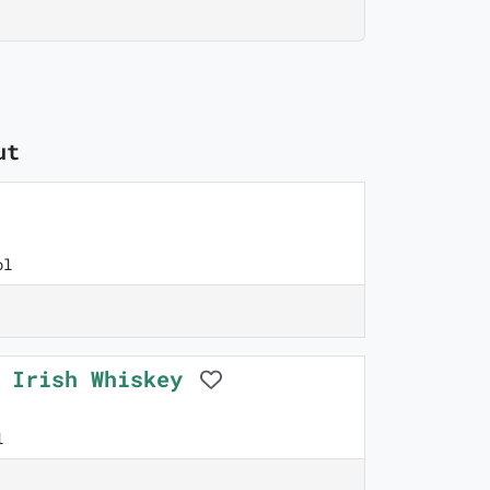
ut
ol
y Irish Whiskey
l