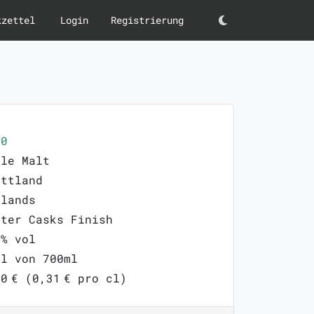
kzettel
Login
Registrierung
Darkmode
90
gle Malt
ottland
hlands
rter Casks Finish
0% vol
ml von 700ml
0 € (0,31 € pro cl)