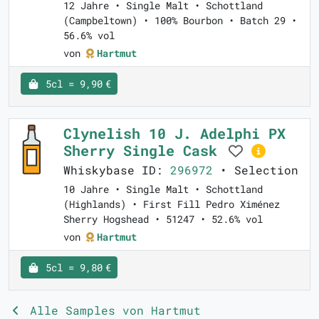
12 Jahre • Single Malt • Schottland
(Campbeltown) • 100% Bourbon • Batch 29 •
56.6% vol
von
Hartmut
5cl = 9,90 €
Clynelish 10 J. Adelphi PX
Sherry Single Cask
Whiskybase ID:
296972
• Selection
10 Jahre • Single Malt • Schottland
(Highlands) • First Fill Pedro Ximénez
Sherry Hogshead • 51247 • 52.6% vol
von
Hartmut
5cl = 9,80 €
Alle Samples von Hartmut