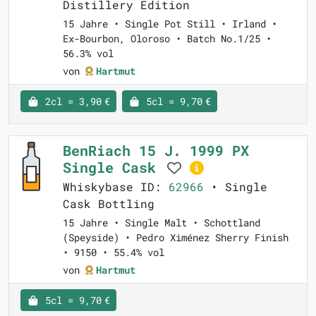
Distillery Edition
15 Jahre • Single Pot Still • Irland •
Ex-Bourbon, Oloroso • Batch No.1/25 •
56.3% vol
von
Hartmut
2cl = 3,90 €
5cl = 9,70 €
BenRiach 15 J. 1999 PX
Single Cask
Whiskybase ID:
62966
• Single
Cask Bottling
15 Jahre • Single Malt • Schottland
(Speyside) • Pedro Ximénez Sherry Finish
• 9150 • 55.4% vol
von
Hartmut
5cl = 9,70 €