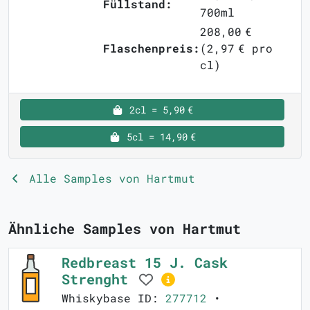
Füllstand:
700ml
208,00 €
Flaschenpreis:
(2,97 € pro
cl)
2cl = 5,90 €
5cl = 14,90 €
Alle Samples von Hartmut
Ähnliche Samples von Hartmut
Redbreast 15 J. Cask
Strenght
Whiskybase ID:
277712
•