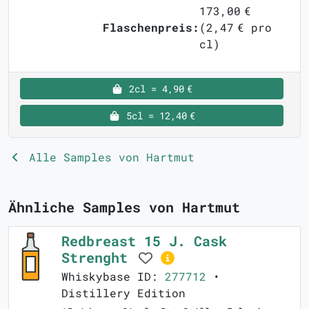
173,00 €
Flaschenpreis:
(2,47 € pro
cl)
2cl = 4,90 €
5cl = 12,40 €
Alle Samples von Hartmut
Ähnliche Samples von Hartmut
Redbreast 15 J. Cask
Strenght
Whiskybase ID:
277712
•
Distillery Edition