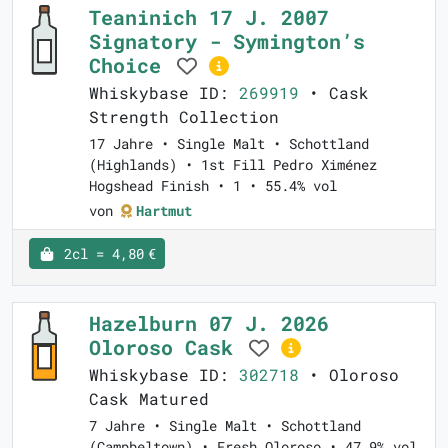
Teaninich 17 J. 2007
Signatory - Symington’s
Choice
Whiskybase ID:
269919
• Cask
Strength Collection
17 Jahre • Single Malt • Schottland
(Highlands) • 1st Fill Pedro Ximénez
Hogshead Finish • 1 • 55.4% vol
von
Hartmut
2cl = 4,80 €
Hazelburn 07 J. 2026
Oloroso Cask
Whiskybase ID:
302718
• Oloroso
Cask Matured
7 Jahre • Single Malt • Schottland
(Campbeltown) • Fresh Oloroso • 47.9% vol