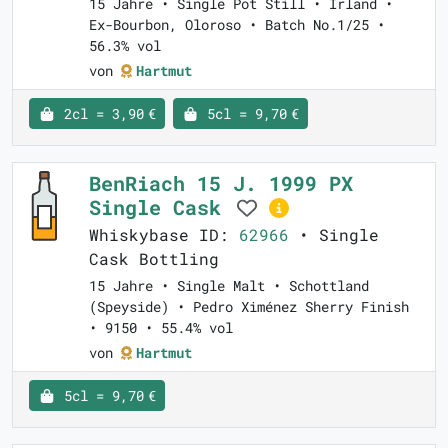
15 Jahre • Single Pot Still • Irland •
Ex-Bourbon, Oloroso • Batch No.1/25 •
56.3% vol
von
Hartmut
2cl = 3,90 €
5cl = 9,70 €
BenRiach 15 J. 1999 PX
Single Cask
Whiskybase ID:
62966
• Single
Cask Bottling
15 Jahre • Single Malt • Schottland
(Speyside) • Pedro Ximénez Sherry Finish
• 9150 • 55.4% vol
von
Hartmut
5cl = 9,70 €