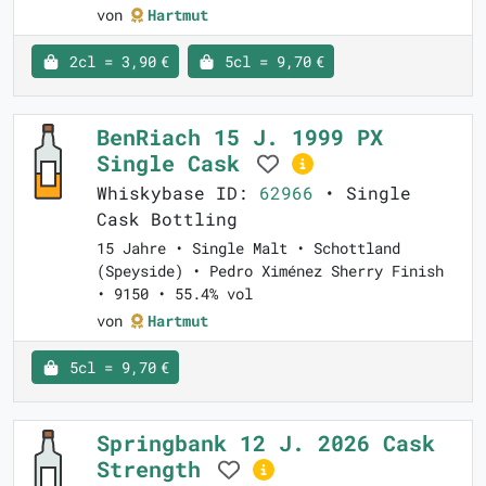
von
Hartmut
2cl = 3,90 €
5cl = 9,70 €
BenRiach 15 J. 1999 PX
Single Cask
Whiskybase ID:
62966
• Single
Cask Bottling
15 Jahre • Single Malt • Schottland
(Speyside) • Pedro Ximénez Sherry Finish
• 9150 • 55.4% vol
von
Hartmut
5cl = 9,70 €
Springbank 12 J. 2026 Cask
Strength