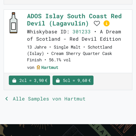
ADOS Islay South Coast Red
Devil (Lagavulin)
Whiskybase ID:
301233
• A Dream
of Scotland - Red Devil Edition
13 Jahre • Single Malt • Schottland
(Islay) • Cream Sherry Quarter Cask
Finish • 56.1% vol
von
Hartmut
2cl = 3,90 €
5cl = 9,60 €
Alle Samples von Hartmut