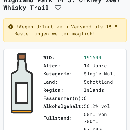
Whisky Trail
!Wegen Urlaub kein Versand bis 15.8.
- Bestellungen weiter möglich!
WID:
191600
Alter:
14 Jahre
Kategorie:
Single Malt
Land:
Schottland
Region:
Islands
Fassnummer(n):
6
Alkoholgehalt:
56.2% vol
50ml von
Füllstand:
700ml
97,00 €