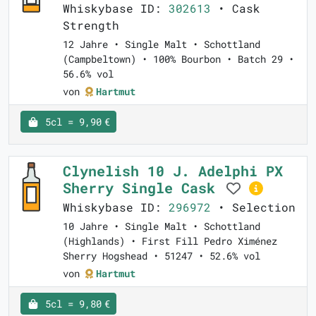
Whiskybase ID:
302613
• Cask
Strength
12 Jahre • Single Malt • Schottland
(Campbeltown) • 100% Bourbon • Batch 29 •
56.6% vol
von
Hartmut
5cl = 9,90 €
Clynelish 10 J. Adelphi PX
Sherry Single Cask
Whiskybase ID:
296972
• Selection
10 Jahre • Single Malt • Schottland
(Highlands) • First Fill Pedro Ximénez
Sherry Hogshead • 51247 • 52.6% vol
von
Hartmut
5cl = 9,80 €