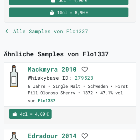
5cl = 4,90 €
10cl = 8,90 €
Alle Samples von Flo1337
Ähnliche Samples von Flo1337
Mackmyra 2010
Whiskybase ID:
279523
8 Jahre • Single Malt • Schweden • First
Fill Oloroso Sherry • 1372 • 47.1% vol
von
Flo1337
4cl = 4,80 €
Edradour 2014