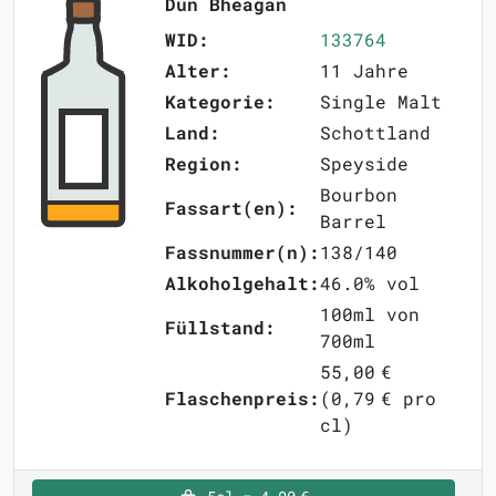
Dun Bheagan
WID:
133764
Alter:
11 Jahre
Kategorie:
Single Malt
Land:
Schottland
Region:
Speyside
Bourbon
Fassart(en):
Barrel
Fassnummer(n):
138/140
Alkoholgehalt:
46.0% vol
100ml von
Füllstand:
700ml
55,00 €
Flaschenpreis:
(0,79 € pro
cl)