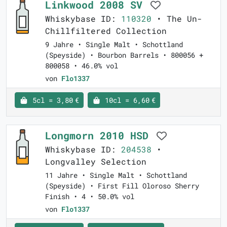
Linkwood 2008 SV
Whiskybase ID:
110320
• The Un-
Chillfiltered Collection
9 Jahre • Single Malt • Schottland
(Speyside) • Bourbon Barrels • 800056 +
800058 • 46.0% vol
von
Flo1337
5cl = 3,80 €
10cl = 6,60 €
Longmorn 2010 HSD
Whiskybase ID:
204538
•
Longvalley Selection
11 Jahre • Single Malt • Schottland
(Speyside) • First Fill Oloroso Sherry
Finish • 4 • 50.0% vol
von
Flo1337