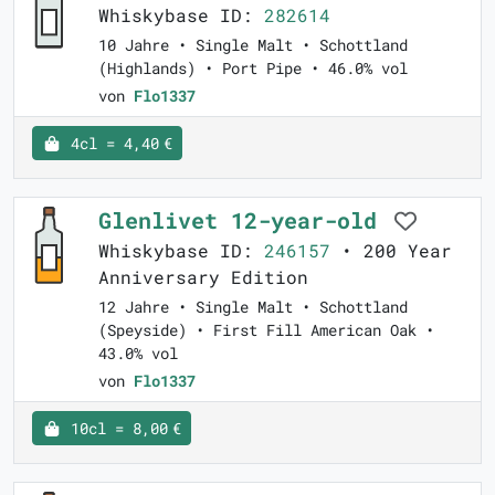
Whiskybase ID:
282614
10 Jahre • Single Malt • Schottland
(Highlands) • Port Pipe • 46.0% vol
von
Flo1337
4cl = 4,40 €
Glenlivet 12-year-old
Whiskybase ID:
246157
• 200 Year
Anniversary Edition
12 Jahre • Single Malt • Schottland
(Speyside) • First Fill American Oak •
43.0% vol
von
Flo1337
10cl = 8,00 €