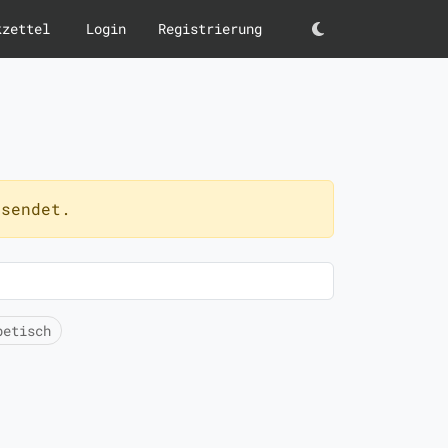
kzettel
Login
Registrierung
Darkmode
sendet.
betisch