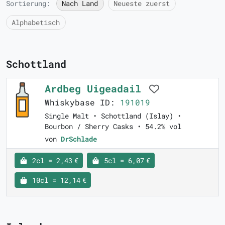
Sortierung:
Nach Land
Neueste zuerst
Alphabetisch
Schottland
Ardbeg Uigeadail
Whiskybase ID:
191019
Single Malt • Schottland (Islay) •
Bourbon / Sherry Casks • 54.2% vol
von
DrSchlade
2cl = 2,43 €
5cl = 6,07 €
10cl = 12,14 €