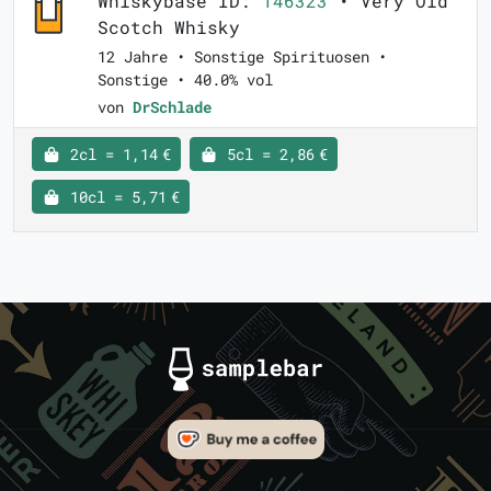
Whiskybase ID:
146323
• Very Old
Scotch Whisky
12 Jahre • Sonstige Spirituosen •
Sonstige • 40.0% vol
von
DrSchlade
2cl = 1,14 €
5cl = 2,86 €
10cl = 5,71 €