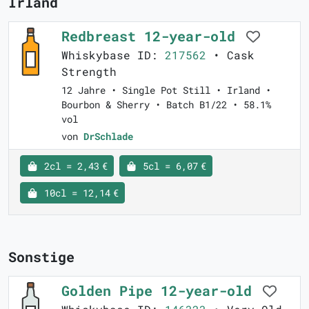
Irland
Redbreast 12-year-old
Whiskybase ID:
217562
• Cask
Strength
12 Jahre • Single Pot Still • Irland •
Bourbon & Sherry • Batch B1/22 • 58.1%
vol
von
DrSchlade
2cl = 2,43 €
5cl = 6,07 €
10cl = 12,14 €
Sonstige
Golden Pipe 12-year-old