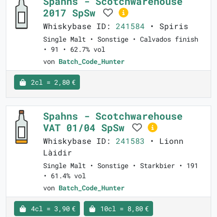
Spahns - Scotchwarehouse
2017 SpSw
Whiskybase ID:
241584
• Spiris
Single Malt • Sonstige • Calvados finish
• 91 • 62.7% vol
von
Batch_Code_Hunter
2cl = 2,80 €
Spahns - Scotchwarehouse
VAT 01/04 SpSw
Whiskybase ID:
241583
• Lionn
Làidir
Single Malt • Sonstige • Starkbier • 191
• 61.4% vol
von
Batch_Code_Hunter
4cl = 3,90 €
10cl = 8,80 €