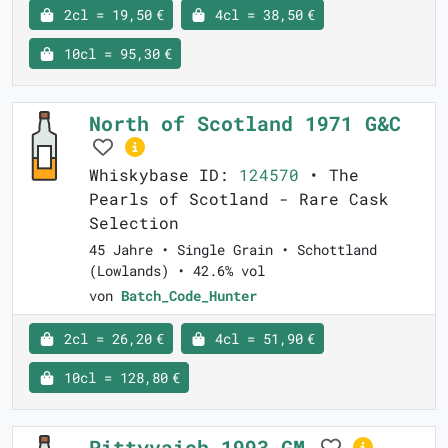
2cl = 19,50 €
4cl = 38,50 €
10cl = 95,30 €
North of Scotland 1971 G&C
Whiskybase ID:
124570
• The
Pearls of Scotland - Rare Cask
Selection
45 Jahre • Single Grain • Schottland
(Lowlands) • 42.6% vol
von
Batch_Code_Hunter
2cl = 26,20 €
4cl = 51,90 €
10cl = 128,80 €
Pittyvaich 1993 GM