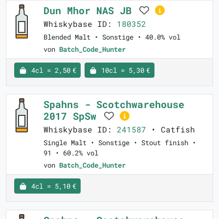
Dun Mhor NAS JB
Whiskybase ID:
180352
Blended Malt • Sonstige • 40.0% vol
von
Batch_Code_Hunter
4cl = 2,50 €
10cl = 5,30 €
Spahns - Scotchwarehouse
2017 SpSw
Whiskybase ID:
241587
• Catfish
Single Malt • Sonstige • Stout finish •
91 • 60.2% vol
von
Batch_Code_Hunter
4cl = 5,10 €