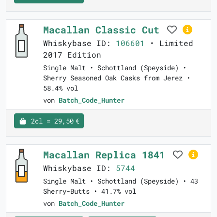
Macallan Classic Cut
Whiskybase ID:
106601
• Limited
2017 Edition
Single Malt • Schottland (Speyside) •
Sherry Seasoned Oak Casks from Jerez •
58.4% vol
von
Batch_Code_Hunter
2cl = 29,50 €
Macallan Replica 1841
Whiskybase ID:
5744
Single Malt • Schottland (Speyside) • 43
Sherry-Butts • 41.7% vol
von
Batch_Code_Hunter