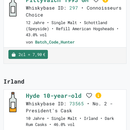
Whiskybase ID:
297
• Connoisseurs
Choice
12 Jahre • Single Malt • Schottland
(Speyside) • Refill American Hogsheads •
43.0% vol
von
Batch_Code_Hunter
2cl = 7,90 €
Irland
Hyde 10-year-old
Whiskybase ID:
73565
• No. 2 -
President's Cask
10 Jahre • Single Malt • Irland • Dark
Rum Casks • 46.0% vol