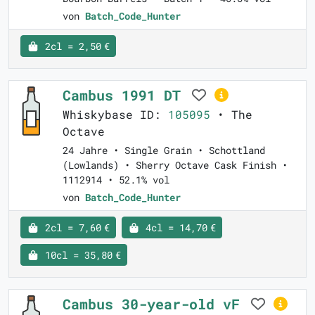
von
Batch_Code_Hunter
2cl = 2,50 €
Cambus 1991 DT
Whiskybase ID:
105095
• The
Octave
24 Jahre • Single Grain • Schottland
(Lowlands) • Sherry Octave Cask Finish •
1112914 • 52.1% vol
von
Batch_Code_Hunter
2cl = 7,60 €
4cl = 14,70 €
10cl = 35,80 €
Cambus 30-year-old vF