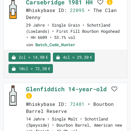
Carsebridge 1981 HH
Whiskybase ID:
22095
• The Clan
Denny
29 Jahre • Single Grain • Schottland
(Lowlands) • First Fill Bourbon Hogshead
• HH 6609 • 53.1% vol
von
Batch_Code_Hunter
2cl = 14,90 €
4cl = 29,30 €
10cl = 72,30 €
Glenfiddich 14-year-old
Whiskybase ID:
72481
• Bourbon
Barrel Reserve
14 Jahre • Single Malt • Schottland
(Speyside) • Bourbon Barrel, American new