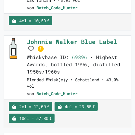
oak finish • 43.0% vol
von
Batch_Code_Hunter
4cl = 10,50 €
Johnnie Walker Blue Label
Whiskybase ID:
69896
• Highest
Awards, bottled 1996, distilled
1950s/1960s
Blended Whisk(e)y • Schottland • 43.0%
vol
von
Batch_Code_Hunter
2cl = 12,00 €
4cl = 23,50 €
10cl = 57,80 €