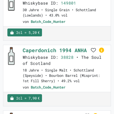
Whiskybase ID:
149801
30 Jahre • Single Grain • Schottland
(Lowlands) • 43.0% vol
von
Batch_Code_Hunter
2cl = 5,20 €
Caperdonich 1994 ANHA
Whiskybase ID:
38828
• The Soul
of Scotland
18 Jahre • Single Malt • Schottland
(Speyside) • Bourbon Barrel (Misprint:
1st Fill Sherry) • 49.2% vol
von
Batch_Code_Hunter
2cl = 7,90 €