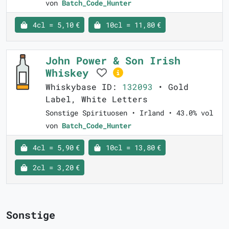
von
Batch_Code_Hunter
4cl = 5,10 €
10cl = 11,80 €
John Power & Son Irish
Whiskey
Whiskybase ID:
132093
• Gold
Label, White Letters
Sonstige Spirituosen • Irland • 43.0% vol
von
Batch_Code_Hunter
4cl = 5,90 €
10cl = 13,80 €
2cl = 3,20 €
Sonstige