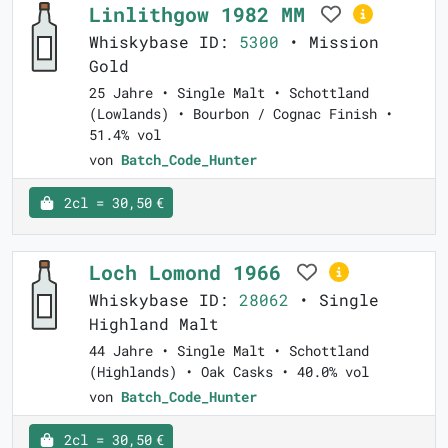
Linlithgow 1982 MM
Whiskybase ID:
5300
• Mission
Gold
25 Jahre • Single Malt • Schottland
(Lowlands) • Bourbon / Cognac Finish •
51.4% vol
von
Batch_Code_Hunter
2cl = 30,50 €
Loch Lomond 1966
Whiskybase ID:
28062
• Single
Highland Malt
44 Jahre • Single Malt • Schottland
(Highlands) • Oak Casks • 40.0% vol
von
Batch_Code_Hunter
2cl = 30,50 €