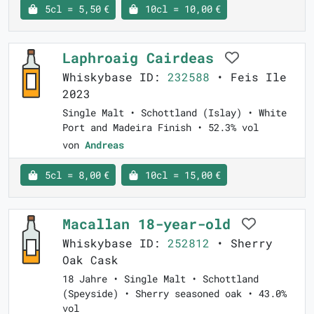
5cl = 5,50 €
10cl = 10,00 €
Laphroaig Cairdeas
Whiskybase ID:
232588
• Feis Ile
2023
Single Malt • Schottland (Islay) • White
Port and Madeira Finish • 52.3% vol
von
Andreas
5cl = 8,00 €
10cl = 15,00 €
Macallan 18-year-old
Whiskybase ID:
252812
• Sherry
Oak Cask
18 Jahre • Single Malt • Schottland
(Speyside) • Sherry seasoned oak • 43.0%
vol