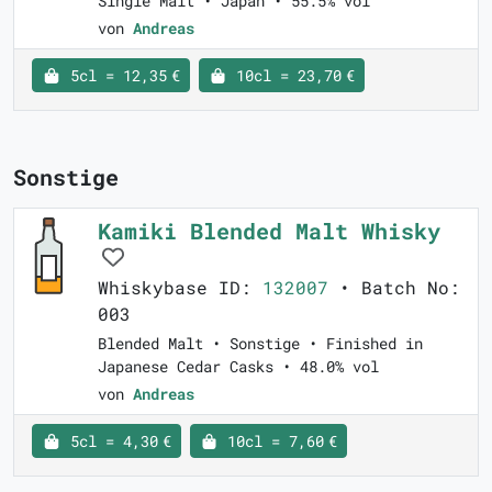
Single Malt • Japan • 55.5% vol
von
Andreas
5cl = 12,35 €
10cl = 23,70 €
Sonstige
Kamiki Blended Malt Whisky
Whiskybase ID:
132007
• Batch No:
003
Blended Malt • Sonstige • Finished in
Japanese Cedar Casks • 48.0% vol
von
Andreas
5cl = 4,30 €
10cl = 7,60 €