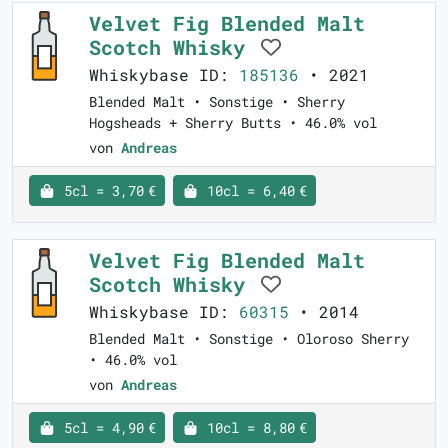
Velvet Fig Blended Malt
Scotch Whisky
Whiskybase ID:
185136
• 2021
Blended Malt • Sonstige • Sherry
Hogsheads + Sherry Butts • 46.0% vol
von
Andreas
5cl = 3,70 €
10cl = 6,40 €
Velvet Fig Blended Malt
Scotch Whisky
Whiskybase ID:
60315
• 2014
Blended Malt • Sonstige • Oloroso Sherry
• 46.0% vol
von
Andreas
5cl = 4,90 €
10cl = 8,80 €