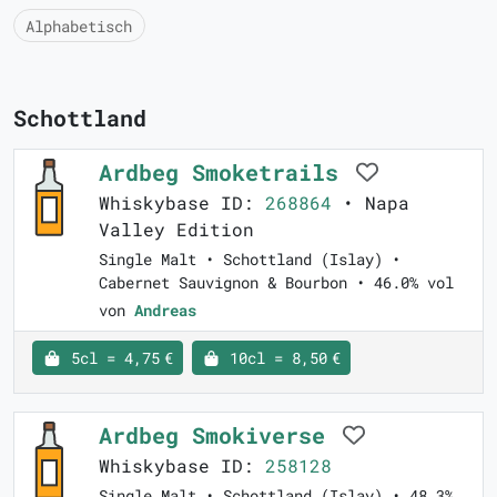
Alphabetisch
Schottland
Ardbeg Smoketrails
Whiskybase ID:
268864
• Napa
Valley Edition
Single Malt • Schottland (Islay) •
Cabernet Sauvignon & Bourbon • 46.0% vol
von
Andreas
5cl = 4,75 €
10cl = 8,50 €
Ardbeg Smokiverse
Whiskybase ID:
258128
Single Malt • Schottland (Islay) • 48.3%