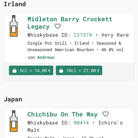
Irland
Midleton Barry Crockett
Legacy
Whiskybase ID:
237374
• Very Rare
Single Pot Still • Irland • Seasoned &
Unseasoned American Bourbon • 46.0% vol
von
Andreas
5cl = 14,00 €
10cl = 27,00 €
Japan
Chichibu On The Way
Whiskybase ID:
80414
• Ichiro's
Malt