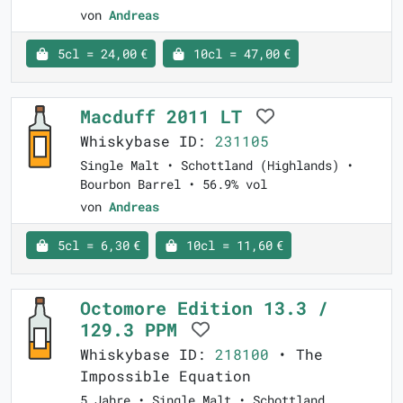
von
Andreas
5cl = 24,00 €
10cl = 47,00 €
Macduff 2011 LT
Whiskybase ID:
231105
Single Malt • Schottland (Highlands) •
Bourbon Barrel • 56.9% vol
von
Andreas
5cl = 6,30 €
10cl = 11,60 €
Octomore Edition 13.3 /
129.3 PPM
Whiskybase ID:
218100
• The
Impossible Equation
5 Jahre • Single Malt • Schottland