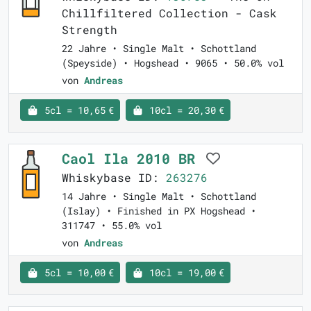
Chillfiltered Collection - Cask
Strength
22 Jahre • Single Malt • Schottland
(Speyside) • Hogshead • 9065 • 50.0% vol
von
Andreas
5cl = 10,65 €
10cl = 20,30 €
Caol Ila 2010 BR
Whiskybase ID:
263276
14 Jahre • Single Malt • Schottland
(Islay) • Finished in PX Hogshead •
311747 • 55.0% vol
von
Andreas
5cl = 10,00 €
10cl = 19,00 €