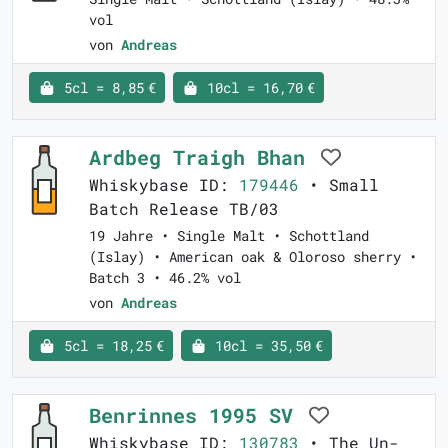
vol
von
Andreas
5cl = 8,85 €
10cl = 16,70 €
Ardbeg Traigh Bhan
Whiskybase ID:
179446
• Small
Batch Release TB/03
19 Jahre • Single Malt • Schottland
(Islay) • American oak & Oloroso sherry •
Batch 3 • 46.2% vol
von
Andreas
5cl = 18,25 €
10cl = 35,50 €
Benrinnes 1995 SV
Whiskybase ID:
130783
• The Un-