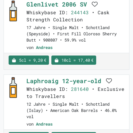
Glenlivet 2006 SV
Whiskybase ID:
244143
• Cask
Strength Collection
17 Jahre • Single Malt • Schottland
(Speyside) • First Fill Oloroso Sherry
Butt • 900807 • 59.9% vol
von
Andreas
5cl = 9,20 €
10cl = 17,40 €
Laphroaig 12-year-old
Whiskybase ID:
281640
• Exclusive
to Travellers
12 Jahre • Single Malt • Schottland
(Islay) • American Oak Barrels • 46.0%
vol
von
Andreas