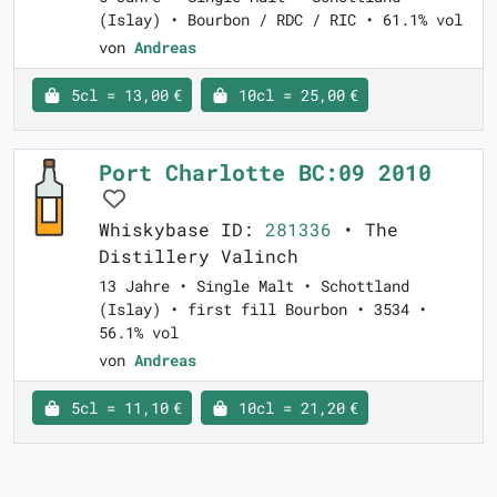
(Islay) • Bourbon / RDC / RIC • 61.1% vol
von
Andreas
5cl = 13,00 €
10cl = 25,00 €
Port Charlotte BC:09 2010
Whiskybase ID:
281336
• The
Distillery Valinch
13 Jahre • Single Malt • Schottland
(Islay) • first fill Bourbon • 3534 •
56.1% vol
von
Andreas
5cl = 11,10 €
10cl = 21,20 €