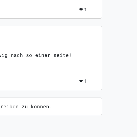
❤️
1
wig nach so einer seite!
❤️
1
hreiben zu können.