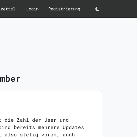
kzettel
Login
Registrierung
Darkmode
mber
t die Zahl der User und
sind bereits mehrere Updates
t also stetig voran, auch