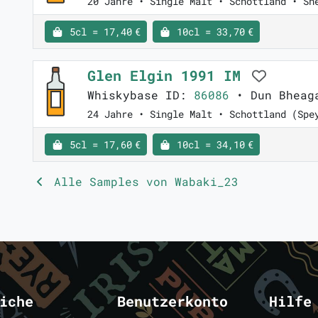
20 Jahre • Single Malt • Schottland • Sh
5cl = 17,40 €
10cl = 33,70 €
Glen Elgin 1991 IM
Whiskybase ID:
86086
• Dun Bheag
24 Jahre • Single Malt • Schottland (Spe
5cl = 17,60 €
10cl = 34,10 €
Alle Samples von Wabaki_23
iche
Benutzerkonto
Hilfe