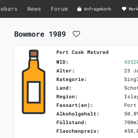
lebars
News
Forum
Anfragekorb
Mer
Bowmore 1989
Port Cask Matured
WID:
4352
Alter:
23 J
Kategorie:
Sing
Land:
Scho
Region:
Isla
Fassart(en):
Port
Alkoholgehalt:
50.8
Füllstand:
700m
Flaschenpreis:
450,