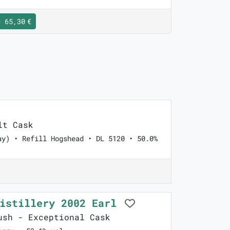
 65,30 €
lt Cask
ay) • Refill Hogshead • DL 5120 • 50.0%
Distillery 2002 Earl
sh - Exceptional Cask