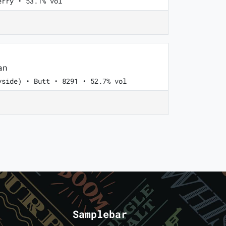
erry • 53.1% vol
an
yside) • Butt • 8291 • 52.7% vol
Samplebar