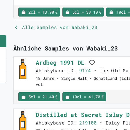
2cl = 13,90 €
5cl = 33,10 €
10cl =
Alle Samples von Wabaki_23
Ähnliche Samples von Wabaki_23
Ardbeg 1991 DL
Whiskybase ID:
9174
• The Old Ma
18 Jahre • Single Malt • Schottland (Isl
vol
5cl = 21,40 €
10cl = 41,70 €
Distilled at Secret Islay 
Whiskybase ID:
219100
• Islay Flu