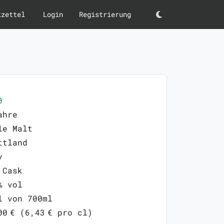
kzettel
Login
Registrierung
Darkmode
0
ahre
le Malt
ttland
y
 Cask
% vol
l von 700ml
00 € (6,43 € pro cl)