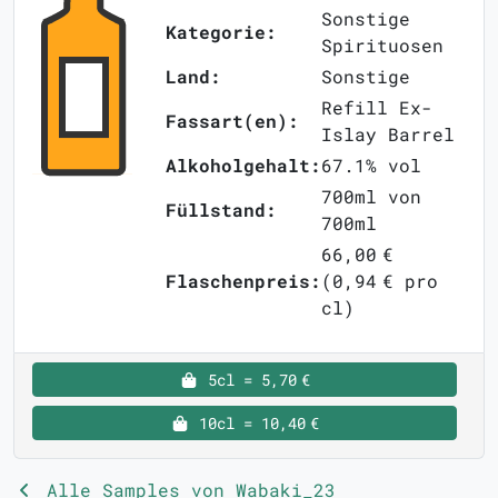
Sonstige
Kategorie:
Spirituosen
Land:
Sonstige
Refill Ex-
Fassart(en):
Islay Barrel
Alkoholgehalt:
67.1% vol
700ml von
Füllstand:
700ml
66,00 €
Flaschenpreis:
(0,94 € pro
cl)
5cl = 5,70 €
10cl = 10,40 €
Alle Samples von Wabaki_23