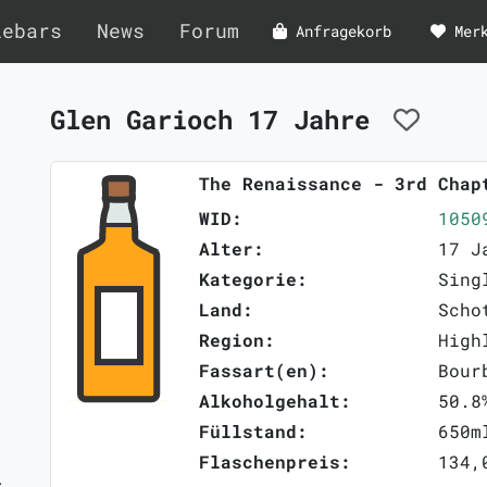
lebars
News
Forum
Anfragekorb
Mer
Glen Garioch 17 Jahre
The Renaissance - 3rd Chap
WID:
1050
Alter:
17 J
Kategorie:
Sing
Land:
Scho
Region:
High
Fassart(en):
Bour
Alkoholgehalt:
50.8
Füllstand:
650m
Flaschenpreis:
134,