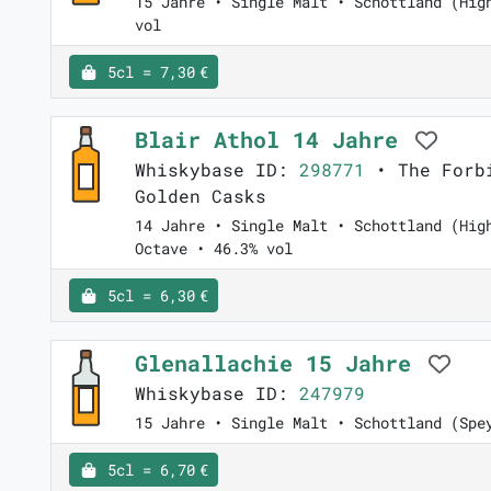
15 Jahre • Single Malt • Schottland (Hig
vol
5cl = 7,30 €
Blair Athol 14 Jahre
Whiskybase ID:
298771
• The Forbi
Golden Casks
14 Jahre • Single Malt • Schottland (Hig
Octave • 46.3% vol
5cl = 6,30 €
Glenallachie 15 Jahre
Whiskybase ID:
247979
15 Jahre • Single Malt • Schottland (Spe
5cl = 6,70 €