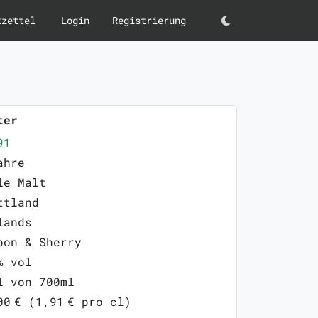
kzettel
Login
Registrierung
Darkmode
ter
91
ahre
le Malt
ttland
lands
bon & Sherry
% vol
l von 700ml
00 € (1,91 € pro cl)