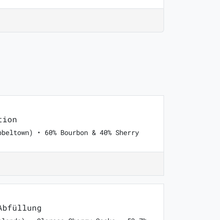
tion
pbeltown) • 60% Bourbon & 40% Sherry
Abfüllung