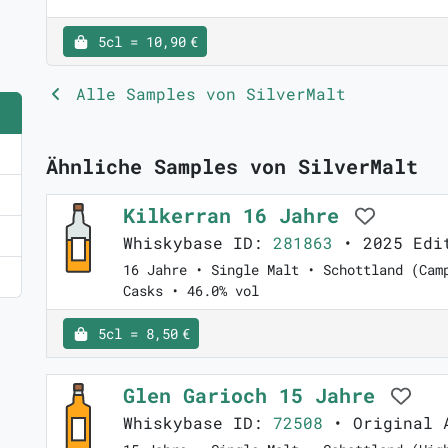
5cl = 10,90 €
Alle Samples von SilverMalt
Ähnliche Samples von SilverMalt
Kilkerran 16 Jahre
Whiskybase ID:
281863
• 2025 Edi
16 Jahre • Single Malt • Schottland (Cam
Casks • 46.0% vol
5cl = 8,50 €
Glen Garioch 15 Jahre
Whiskybase ID:
72508
• Original 