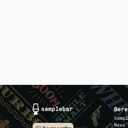
Bere
Samp
News