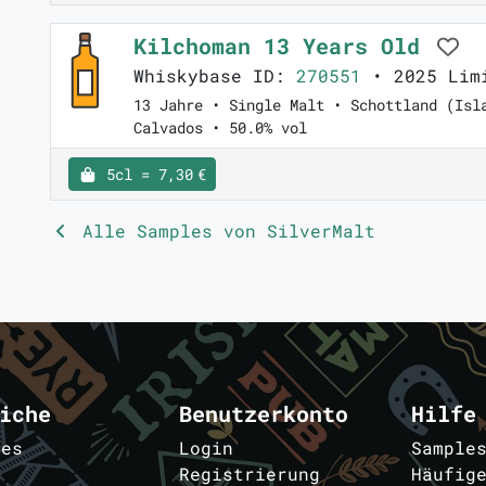
Kilchoman 13 Years Old
Whiskybase ID:
270551
• 2025 Limi
13 Jahre • Single Malt • Schottland (Isl
Calvados • 50.0% vol
5cl = 7,30 €
Alle Samples von SilverMalt
iche
Benutzerkonto
Hilfe
les
Login
Sample
Registrierung
Häufig