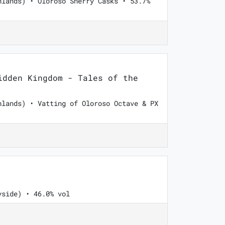
hlands) • Oloroso Sherry Casks • 53.7%
dden Kingdom - Tales of the
hlands) • Vatting of Oloroso Octave & PX
yside) • 46.0% vol