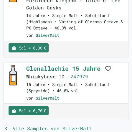
Forbidden Kingdom - Tales of the
Golden Casks
14 Jahre • Single Malt • Schottland
(Highlands) • Vatting of Oloroso Octave &
PX Octave • 46.3% vol
von
SilverMalt
5cl = 6,30 €
Glenallachie 15 Jahre
Whiskybase ID:
247979
15 Jahre • Single Malt • Schottland
(Speyside) • 46.0% vol
von
SilverMalt
5cl = 6,70 €
Alle Samples von SilverMalt