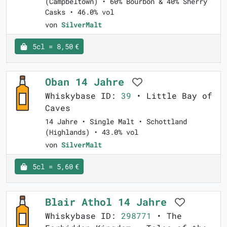
(Campbeltown) • 60% Bourbon & 40% Sherry
Casks • 46.0% vol
von
SilverMalt
5cl = 8,50 €
Oban 14 Jahre
Whiskybase ID:
39
• Little Bay of
Caves
14 Jahre • Single Malt • Schottland
(Highlands) • 43.0% vol
von
SilverMalt
5cl = 5,60 €
Blair Athol 14 Jahre
Whiskybase ID:
298771
• The