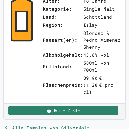
Alter:
18 Jahre
Kategorie:
Single Malt
Land:
Schottland
Region:
Islay
Oloroso &
Fassart(en):
Pedro Ximénez
Sherry
Alkoholgehalt:
43.0% vol
580ml von
Füllstand:
700ml
89,90 €
Flaschenpreis:
(1,28 € pro
cl)
5cl = 7,80 €
Alle Samples von SilverMalt