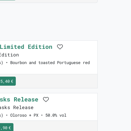
 Limited Edition
Edition
s) • Bourbon and toasted Portuguese red
5,40 €
asks Release
sks Release
s) • Oloroso + PX • 50.0% vol
,90 €