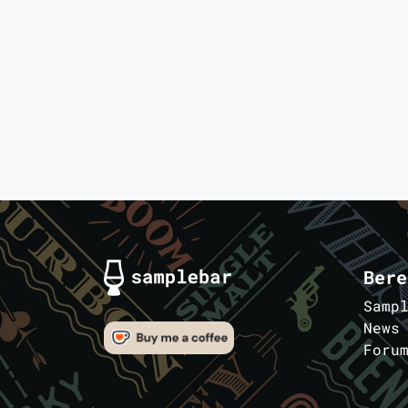
Bere
Samp
News
Foru