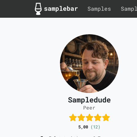
Samples
Samp
Sampledude
Peer
5,00
(12)