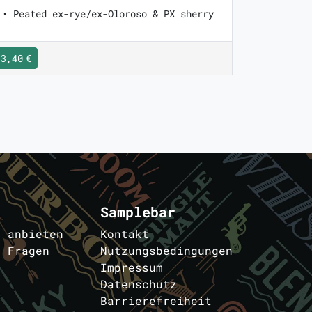
 • Peated ex-rye/ex-Oloroso & PX sherry
3,40 €
Samplebar
s anbieten
Kontakt
e Fragen
Nutzungsbedingungen
Impressum
Datenschutz
Barrierefreiheit