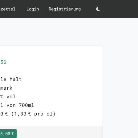
kzettel
Login
Registrierung
Darkmode
756
gle Malt
emark
0% vol
ml von 700ml
0 € (1,30 € pro cl)
3,00 €