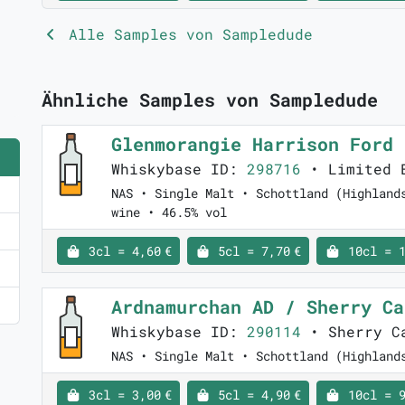
Alle Samples von Sampledude
Ähnliche Samples von Sampledude
Glenmorangie Harrison Ford
Whiskybase ID:
298716
• Limited 
NAS • Single Malt • Schottland (Highland
wine • 46.5% vol
3cl = 4,60 €
5cl = 7,70 €
10cl = 1
Ardnamurchan AD / Sherry C
Whiskybase ID:
290114
• Sherry Ca
NAS • Single Malt • Schottland (Highland
3cl = 3,00 €
5cl = 4,90 €
10cl = 9