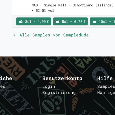
NAS • Single Malt • Schottland (Islands)
• 52.0% vol
3cl = 4,00 €
5cl = 6,70 €
10cl = 1
Alle Samples von Sampledude
iche
Benutzerkonto
Hilfe
les
Login
Sample
Registrierung
Häufig
m