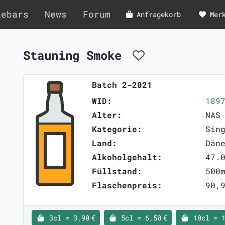
lebars
News
Forum
Anfragekorb
Mer
Stauning Smoke
Batch 2-2021
WID:
189
Alter:
NAS
Kategorie:
Sin
Land:
Dän
Alkoholgehalt:
47.
Füllstand:
500
Flaschenpreis:
90,9
3cl = 3,90 €
5cl = 6,50 €
10cl = 1