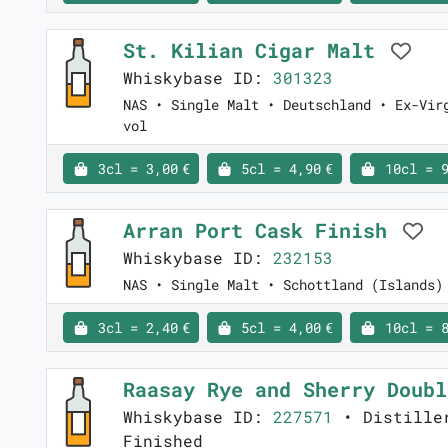
St. Kilian Cigar Malt
Whiskybase ID:
301323
NAS • Single Malt • Deutschland • Ex-Vir
vol
3cl = 3,00 €
5cl = 4,90 €
10cl = 9
Arran Port Cask Finish
Whiskybase ID:
232153
NAS • Single Malt • Schottland (Islands)
3cl = 2,40 €
5cl = 4,00 €
10cl = 8
Raasay Rye and Sherry Doub
Whiskybase ID:
227571
• Distiller
Finished