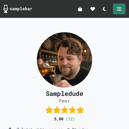
Darkmode
Sampledude
Peer
5,00
(12)