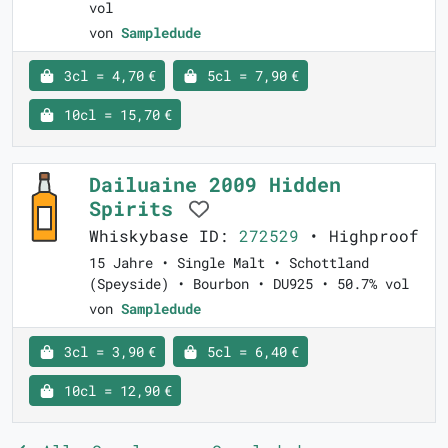
vol
von
Sampledude
3cl = 4,70 €
5cl = 7,90 €
10cl = 15,70 €
Dailuaine 2009 Hidden
Spirits
Whiskybase ID:
272529
• Highproof
15 Jahre • Single Malt • Schottland
(Speyside) • Bourbon • DU925 • 50.7% vol
von
Sampledude
3cl = 3,90 €
5cl = 6,40 €
10cl = 12,90 €