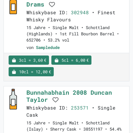
Drams
Whiskybase ID:
302948
• Finest
Whisky Flavours
15 Jahre • Single Malt • Schottland
(Highlands) • 1st Fill Bourbon Barrel •
652706 • 53.2% vol
von
Sampledude
3cl = 3,60 €
5cl = 6,00 €
10cl = 12,00 €
Bunnahabhain 2008 Duncan
Taylor
Whiskybase ID:
253571
• Single
Cask
15 Jahre • Single Malt • Schottland
(Islay) • Sherry Cask • 38551197 • 54.4%