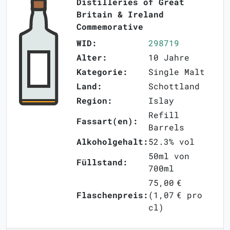
Distilleries of Great
Britain & Ireland
Commemorative
WID:
298719
Alter:
10 Jahre
Kategorie:
Single Malt
Land:
Schottland
Region:
Islay
Refill
Fassart(en):
Barrels
Alkoholgehalt:
52.3% vol
50ml von
Füllstand:
700ml
75,00 €
Flaschenpreis:
(1,07 € pro
cl)