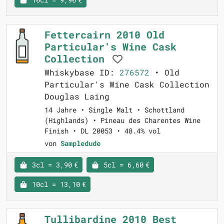
Fettercairn 2010 Old
Particular's Wine Cask
Collection
Whiskybase ID:
276572
• Old
Particular's Wine Cask Collection
Douglas Laing
14 Jahre • Single Malt • Schottland
(Highlands) • Pineau des Charentes Wine
Finish • DL 20053 • 48.4% vol
von
Sampledude
3cl = 3,90 €
5cl = 6,60 €
10cl = 13,10 €
Tullibardine 2010 Best