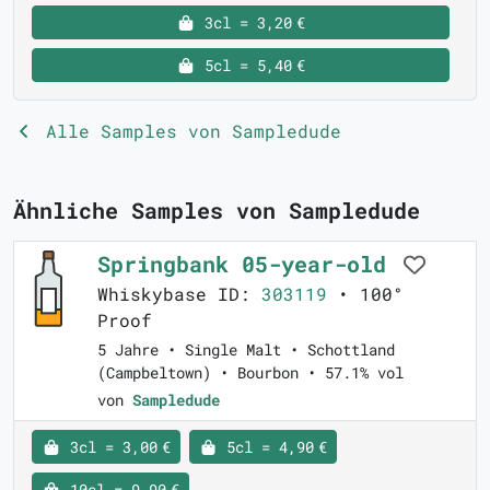
3cl = 3,20 €
5cl = 5,40 €
Alle Samples von Sampledude
Ähnliche Samples von Sampledude
Springbank 05-year-old
Whiskybase ID:
303119
• 100°
Proof
5 Jahre • Single Malt • Schottland
(Campbeltown) • Bourbon • 57.1% vol
von
Sampledude
3cl = 3,00 €
5cl = 4,90 €
10cl = 9,90 €