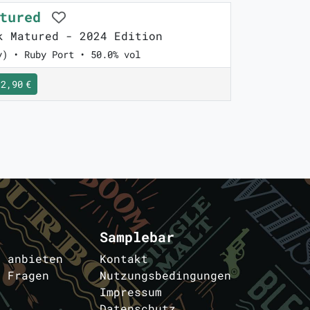
atured
 Matured - 2024 Edition
y) • Ruby Port • 50.0% vol
2,90 €
Samplebar
s anbieten
Kontakt
e Fragen
Nutzungsbedingungen
Impressum
Datenschutz