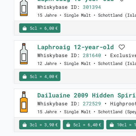
Whiskybase ID:
301394
15 Jahre • Single Malt • Schottland (Isl
5cl = 6,00 €
Laphroaig 12-year-old
Whiskybase ID:
281640
• Exclusive
12 Jahre • Single Malt • Schottland (Isl
5cl = 4,00 €
Dailuaine 2009 Hidden Spir
Whiskybase ID:
272529
• Highproo
15 Jahre • Single Malt • Schottland (Spe
3cl = 3,90 €
5cl = 6,40 €
10cl = 1