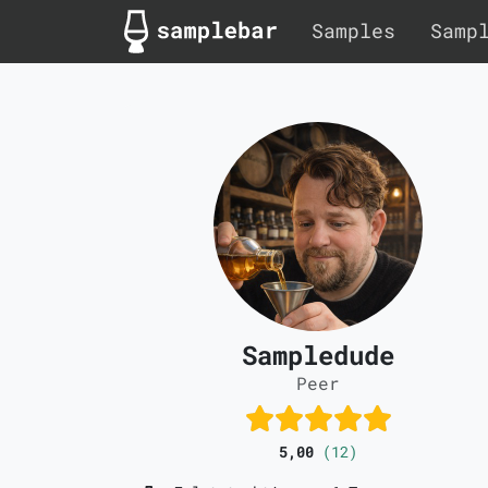
Samples
Samp
Sampledude
Peer
5,00
(12)