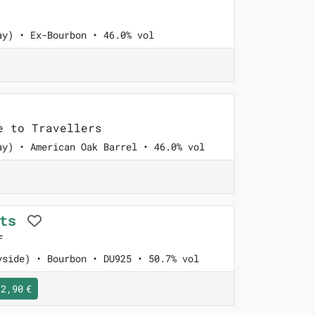
ay) • Ex-Bourbon • 46.0% vol
 to Travellers
ay) • American Oak Barrel • 46.0% vol
its
f
yside) • Bourbon • DU925 • 50.7% vol
2,90 €