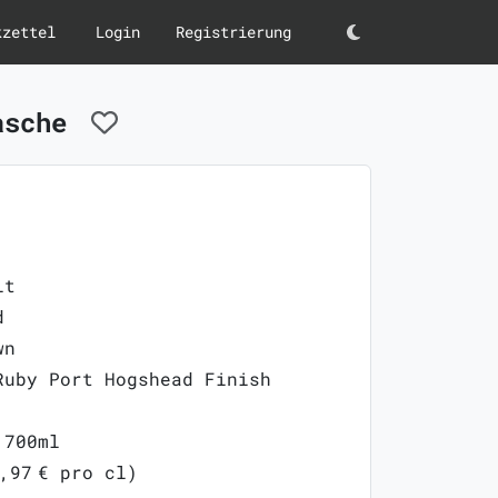
kzettel
Login
Registrierung
Darkmode
lasche
lt
d
wn
Ruby Port Hogshead Finish
 700ml
,97 € pro cl)