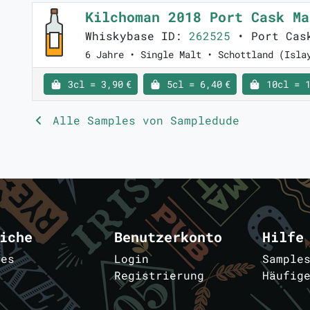
Kilchoman 2018 Port Cask M
Whiskybase ID:
262525
• Port Cask
6 Jahre • Single Malt • Schottland (Isla
3cl = 3,90 €
5cl = 6,40 €
10cl = 1
Alle Samples von Sampledude
iche
Benutzerkonto
Hilfe
les
Login
Sample
Registrierung
Häufig
m