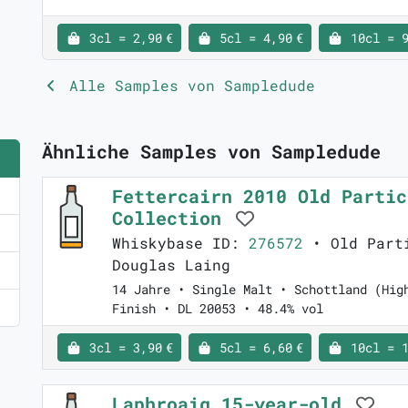
3cl = 2,90 €
5cl = 4,90 €
10cl = 9
Alle Samples von Sampledude
Ähnliche Samples von Sampledude
Fettercairn 2010 Old Partic
Collection
Whiskybase ID:
276572
• Old Parti
Douglas Laing
14 Jahre • Single Malt • Schottland (Hig
Finish • DL 20053 • 48.4% vol
3cl = 3,90 €
5cl = 6,60 €
10cl = 1
Laphroaig 15-year-old