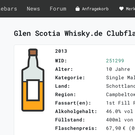
lebars
News
Forum
Anfragekorb
Mer
Glen Scotia Whisky.de Clubf
2013
WID:
251299
Alter:
10 Jahre
Kategorie:
Single Ma
Land:
Schottlan
Region:
Campbelto
Fassart(en):
1st Fill 
Alkoholgehalt:
46.0% vol
Füllstand:
400ml von
Flaschenpreis:
67,90 € (0