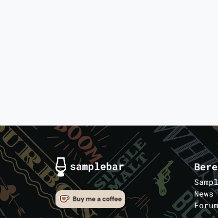
Bere
Samp
News
Foru