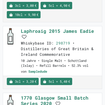
3cl = 3,00 €
5cl = 4,90 €
10cl = 9,90 €
Laphroaig 2015 James Eadie
Whiskybase ID:
298719
•
Distilleries of Great Britain &
Ireland Commemorative
10 Jahre • Single Malt • Schottland
(Islay) • Refill Barrels • 52.3% vol
von
Sampledude
3cl = 3,20 €
5cl = 5,40 €
1770 Glasgow Small Batch
Series 2020