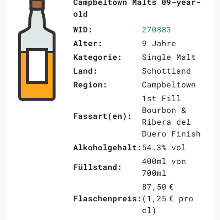
Campbeltown Malts 09-year-
old
WID:
270883
Alter:
9 Jahre
Kategorie:
Single Malt
Land:
Schottland
Region:
Campbeltown
1st Fill
Bourbon &
Fassart(en):
Ribera del
Duero Finish
Alkoholgehalt:
54.3% vol
400ml von
Füllstand:
700ml
87,50 €
Flaschenpreis:
(1,25 € pro
cl)