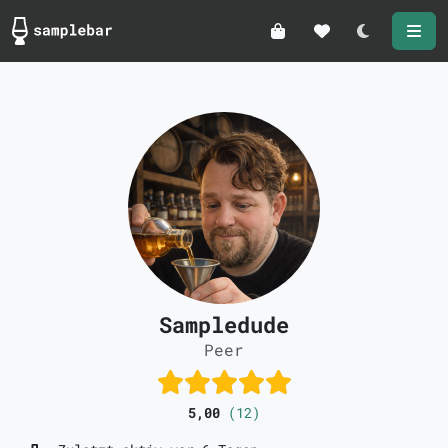
Darkmode
Sampledude
Peer
5,00
(12)