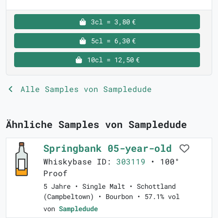
3cl = 3,80 €
5cl = 6,30 €
10cl = 12,50 €
Alle Samples von Sampledude
Ähnliche Samples von Sampledude
Springbank 05-year-old
Whiskybase ID:
303119
• 100°
Proof
5 Jahre • Single Malt • Schottland
(Campbeltown) • Bourbon • 57.1% vol
von
Sampledude