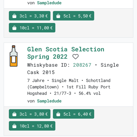
von
Sampledude
3cl = 3,30 €
5cl = 5,50 €
10cl = 11,00 €
Glen Scotia Selection
Spring 2022
Whiskybase ID:
208267
• Single
Cask 2015
7 Jahre • Single Malt • Schottland
(Campbeltown) • 1st Fill Ruby Port
Hogshead • 21/77-3 • 56.4% vol
von
Sampledude
3cl = 3,80 €
5cl = 6,40 €
10cl = 12,80 €