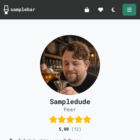
Darkmode
Sampledude
Peer
5,00
(12)