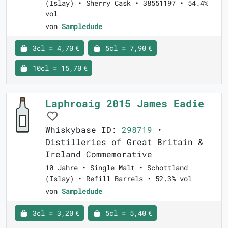
(Islay) • Sherry Cask • 38551197 • 54.4%
vol
von
Sampledude
3cl = 4,70 €
5cl = 7,90 €
10cl = 15,70 €
Laphroaig 2015 James Eadie
Whiskybase ID:
298719
•
Distilleries of Great Britain &
Ireland Commemorative
10 Jahre • Single Malt • Schottland
(Islay) • Refill Barrels • 52.3% vol
von
Sampledude
3cl = 3,20 €
5cl = 5,40 €