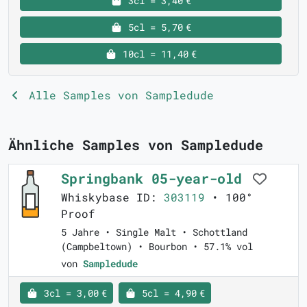
3cl = 3,40 €
5cl = 5,70 €
10cl = 11,40 €
Alle Samples von Sampledude
Ähnliche Samples von Sampledude
Springbank 05-year-old
Whiskybase ID:
303119
• 100°
Proof
5 Jahre • Single Malt • Schottland
(Campbeltown) • Bourbon • 57.1% vol
von
Sampledude
3cl = 3,00 €
5cl = 4,90 €