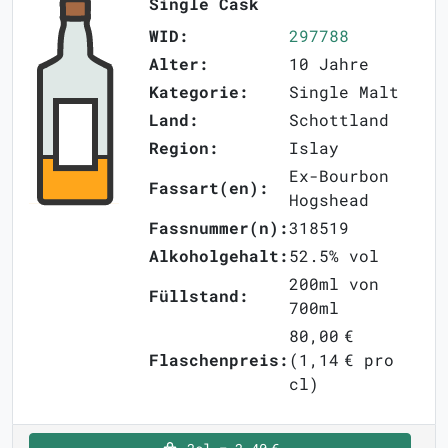
Single Cask
WID:
297788
Alter:
10 Jahre
Kategorie:
Single Malt
Land:
Schottland
Region:
Islay
Ex-Bourbon
Fassart(en):
Hogshead
Fassnummer(n):
318519
Alkoholgehalt:
52.5% vol
200ml von
Füllstand:
700ml
80,00 €
Flaschenpreis:
(1,14 € pro
cl)