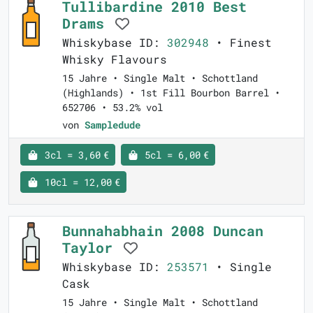
Tullibardine 2010 Best
Drams
Whiskybase ID:
302948
• Finest
Whisky Flavours
15 Jahre • Single Malt • Schottland
(Highlands) • 1st Fill Bourbon Barrel •
652706 • 53.2% vol
von
Sampledude
3cl = 3,60 €
5cl = 6,00 €
10cl = 12,00 €
Bunnahabhain 2008 Duncan
Taylor
Whiskybase ID:
253571
• Single
Cask
15 Jahre • Single Malt • Schottland