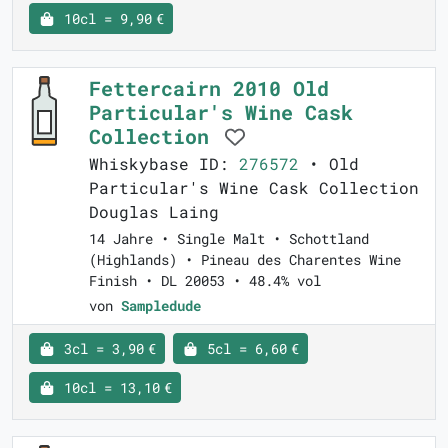
10cl = 9,90 €
Fettercairn 2010 Old
Particular's Wine Cask
Collection
Whiskybase ID:
276572
• Old
Particular's Wine Cask Collection
Douglas Laing
14 Jahre • Single Malt • Schottland
(Highlands) • Pineau des Charentes Wine
Finish • DL 20053 • 48.4% vol
von
Sampledude
3cl = 3,90 €
5cl = 6,60 €
10cl = 13,10 €